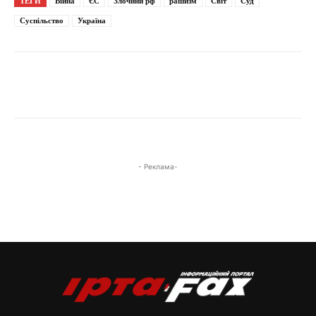
ТЕГИ
Війна
ЄС
Злочини рф
рашизм
Світ
Суд
Суспільство
Україна
- Реклама-