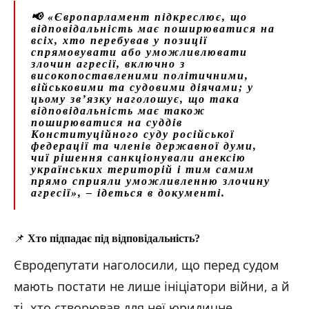
📢
«Європарламент підкреслює, що
відповідальність має поширюватися на
всіх, хто перебував у позиції
спрямовувати або уможливлювати
злочин агресії, включно з
високопоставленими політичними,
військовими та судовими діячами; у
цьому зв’язку наголошує, що така
відповідальність має також
поширюватися на суддів
Конституційного суду російської
федерації та членів державної думи,
чиї рішення санкціонували анексію
українських територій і тим самим
прямо сприяли уможливленню злочину
агресії»,
– ідеться в документі.
📌
Хто підпадає під відповідальність?
Євродепутати наголосили, що перед судом
мають постати не лише ініціатори війни, а й
ті, хто створював для неї юридичне