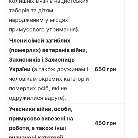
колишніх в’язнів нацистських
таборів та дітям,
народженим у місцях
примусового утримання
).
Члени сімей загиблих
(померлих) ветеранів війни,
Захисників і Захисниць
України
(
а також дружинам і
650 грн
чоловікам окремих категорій
померлих осіб, які не
одружилися вдруге).
Учасники війни, особи,
примусово вивезені на
450 грн
роботи, а також інші
визначені категорії
.