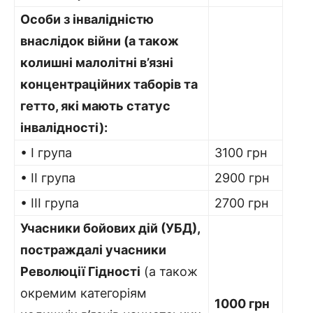
Особи з інвалідністю
внаслідок війни (а також
колишні малолітні в’язні
концентраційних таборів та
гетто, які мають статус
інвалідності):
• I група
3100 грн
• II група
2900 грн
• III група
2700 грн
Учасники бойових дій (УБД),
постраждалі учасники
Революції Гідності
(а також
окремим категоріям
1000 грн