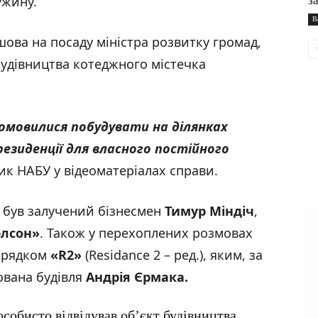
ужину.
з
В
шова на посаду міністра розвитку громад,
 будівництва котеджного містечка
омовилися побудувати на ділянках
зиденції для власного постійного
ик НАБУ у відеоматеріалах справи.
у був залучений бізнесмен
Тимур Міндіч
,
рлсон
»
. Також у перехоплених розмовах
порядком
«R2
»
(Residance 2 – ред.), яким, за
ована будівля
Андрі
я Єрмак
а.
собисто відвідував об’єкт будівництва.