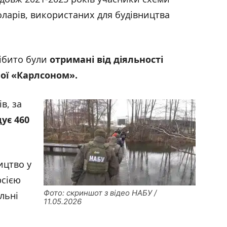
оларів, використаних для будівництва
нібито були
отримані від діяльності
ної
«Карлсоном
».
в, за
ує 460
ицтво у
рсією
Фото: скриншот з відео НАБУ /
льні
11.05.2026