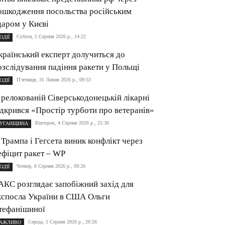
ошкодження посольства російським
даром у Києві
Субота, 1 Серпня 2026 р., 14:22
ОДІЇ
країнський експерт долучиться до
озслідування падіння ракети у Польщі
П’ятниця, 31 Липня 2026 р., 09:53
ОДІЇ
 релокованій Сіверськодонецькій лікарні
ідкрився «Простір турботи про ветеранів»
Вівторок, 4 Серпня 2026 р., 21:30
УГАНЩИНА
 Трампа і Гегсета виник конфлікт через
ефіцит ракет – WP
Четвер, 6 Серпня 2026 р., 09:26
ОДІЇ
АКС розглядає запобіжний захід для
кспосла України в США Ольги
тефанішиної
Середа, 5 Серпня 2026 р., 20:26
АЖЛИВО