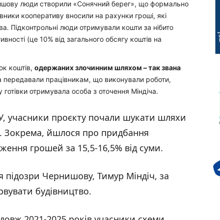
нишову люди створили «Сонячний берег», що формально
ники кооперативу вносили на рахунки гроші, які
а. Підконтрольні люди отримували кошти за нібито
ивності (це 10% від загального обсягу коштів на
ок коштів,
одержаних злочинним шляхом – так звана
ва передавали працівникам, що виконували роботи,
 готівки отримувала особа з оточення Міндіча.
БУ, учасники проєкту почали шукати шляхи
в. Зокрема, йшлося про придбання
ження грошей за 15,5-16,5% від суми.
ня підозри Чернишову, Тимур Міндіч, за
рвувати будівництво.
довж 2021-2025 років учасники схеми