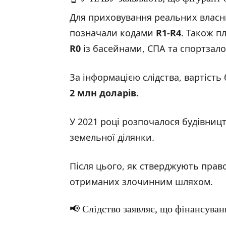
Для приховування реальних власни
позначали кодами
R1-R4
. Також п
R0
із басейнами, СПА та спортзало
За інформацією слідства, вартість
2 млн доларів.
У 2021 році розпочалося будівниц
земельної ділянки.
Після цього, як стверджують право
отриманих злочинним шляхом.
📢 Слідство заявляє, що фінансуван