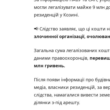
могли легалізувати майже 9 млн д
резиденцій у Козині.
📢 Слідство заявляє, що ці кошти 
злочинної організації, очолюва
Загальна сума легалізованих кошті
даними правоохоронців,
перевищ
млн гривень.
Після появи інформації про будівн
медіа, власники резиденцій, за ве
слідства, намагалися вивести земе
ділянки з-під арешту.