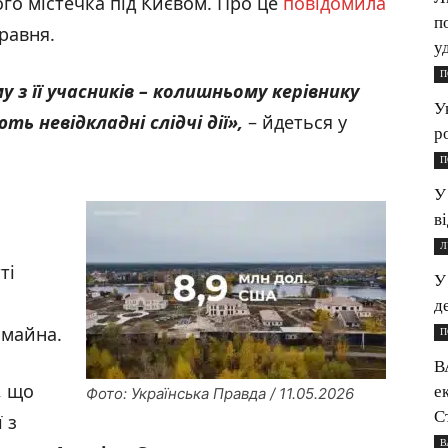
ого містечка під Києвом. Про це
повідомила
п
равня.
у
П
 з її учасників – колишньому керівнику
У
ть невідкладні слідчі дії
»,
– йдеться у
р
П
У
в
Л
ті
У
д
 майна.
П
В
, що
е
Фото: Українська Правда / 11.05.2026
С
 з
В