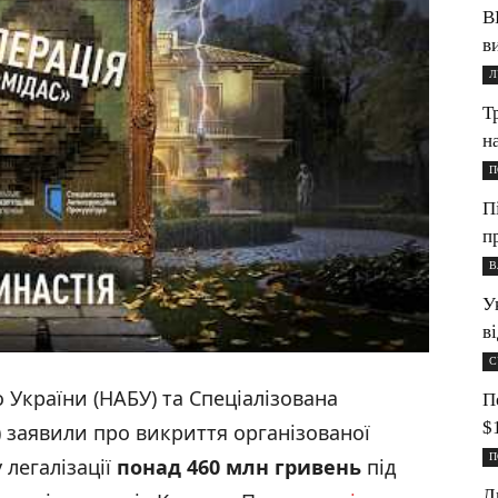
В
в
Л
Т
н
П
П
п
В
У
в
С
України (НАБУ) та Спеціалізована
П
$
 заявили про викриття організованої
П
 легалізації
понад 460 млн гривень
під
Л