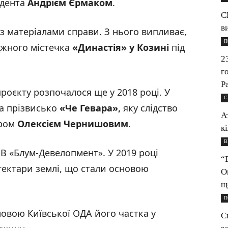
идента
Андрієм Єрмаком
.
С
в
з матеріалами справи. З нього випливає,
П
джного містечка
«Династія
» у Козині
під
2
г
Р
роєкту розпочалося ще у 2018 році. У
С
на прізвисько
«Че Гевара
»,
яку слідство
А
єром
Олексієм Чернишовим
.
к
В
ОВ «Блум-Девелопмент». У 2019 році
“
гектари землі, що стали основою
О
щ
П
овою Київської ОДА його частка у
С