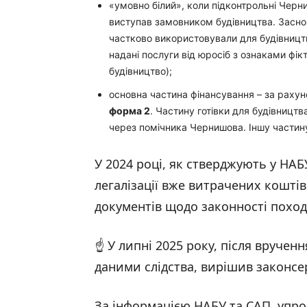
«умовно білий», коли підконтрольні Чер
виступав замовником будівництва. Заснов
частково використовували для будівництв
надані послуги від юросіб з ознаками фікт
будівництво);
основна частина фінансування – за рахун
форма 2
. Частину готівки для будівницт
через помічника Чернишова. Іншу частину
У 2024 році, як стверджують у НА
легалізації вже витрачених кошті
документів щодо законності поход
☝️ У липні 2025 року, після вручен
даними слідства, вирішив законсе
За інформацією НАБУ та САП, упро