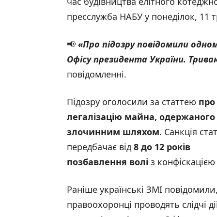
час будівництва елітного котеджн
пресслужба НАБУ у понеділок, 11 т
📢
«Про підозру повідомили одному
Офісу президента України. Триваю
повідомленні.
Підозру оголосили за статтею
про
легалізацію майна, одержаного
злочинним шляхом
. Санкція стат
передбачає від
8 до 12 років
позбавлення волі
з конфіскацією
Раніше українські ЗМІ повідомили
правоохоронці проводять слідчі дії