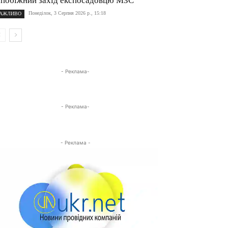
апобіжний захід експосадовцю МЗС
Понеділок, 3 Серпня 2026 р., 15:18
АЖЛИВО
- Реклама-
- Реклама-
- Реклама -