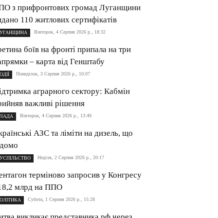
ПО з прифронтових громад Луганщини
идано 110 житлових сертифікатів
Вівторок, 4 Серпня 2026 р., 18:32
УГАНЩИНА
ретина боїв на фронті припала на три
апрямки – карта від Генштабу
Понеділок, 3 Серпня 2026 р., 10:07
ОДІЇ
ідтримка аграрного сектору: Кабмін
рийняв важливі рішення
Вівторок, 4 Серпня 2026 р., 13:49
ЛАДА
країнські АЗС та ліміти на дизель, що
ідомо
Неділя, 2 Серпня 2026 р., 20:17
УСПІЛЬСТВО
ентагон терміново запросив у Конгресу
18,2 млрд на ППО
Субота, 1 Серпня 2026 р., 15:28
ОЛІТИКА
итва викликає представника рф через