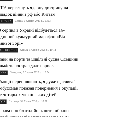
ША перглянуть ядерну доктрину на
ипадок війни з рф або Китаєм
Середа, 5 Серпня 2026 р., 17:03
ОЛІТИКА
3 серпня в Україні відбудеться 16-
одинний культурний марафон «Від
анньої Зорі»
Середа, 5 Серпня 2026 р., 19:12
УСПІЛЬСТВО
таки на порти та цивільні судна Одещини:
ількість постраждалих зросла
Понеділок, 3 Серпня 2026 р., 16:54
ІЙНА
Емоції переповнюють, я дуже щаслива” –
мбудсман показав повернення з окупації
е чотирьох українських дітей
П’ятниця, 31 Липня 2026 р., 18:01
ОДІЇ
права про благодійні кошти: обрано