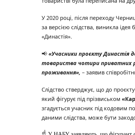
товаристві була переписана на др
У 2020 році, після переходу Черни
за версією слідства, виникла ідея
«Династія».
📢
«Учасники проєкту Династія д
товариства чотири приватних ре
проживання
»,
– заявив співробітн
Слідство стверджує, що до проєкт
який фігурує під прізвиськом
«Ка
згадується учасник під кодовим 
даними слідства, може бути закод
☝️ У НАБУ заявляють, що фігурант о