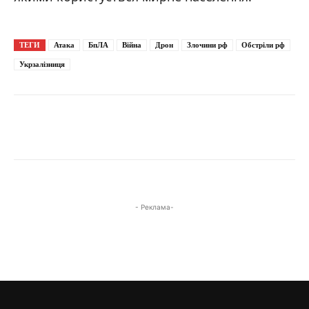
ТЕГИ
Атака
БпЛА
Війна
Дрон
Злочини рф
Обстріли рф
Укрзалізниця
- Реклама-