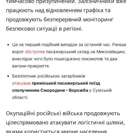
тимчасово призупинений. Залізничники вже
працюють над відновленням графіка та
продовжують безперервний моніторинг
безпекової ситуації в регіоні.
Це не перший подібний випадок за останній час. Раніше
ворог
обстріляв
пасажирський склад на Миколаївщині,
внаслідок чого було пошкоджено локомотив та два
вагони-прикриття.
Безпілотник російських загарбників
атакував
приміський пасажирський поїзд
сполученням Смородине – Ворожба
у Сумській
області.
Окупаційні російські війська продовжують
цілеспрямовано атакувати логістичні шляхи,
якими користується мирне населення.