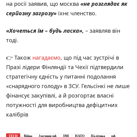
на росії заявив, що москва
«не розглядає як
серйозну загрозу
»
їхнє членство.
«Хочеться їм – будь ласка
»,
– заявляв він
тоді.
👉 Також
нагадаємо
, що під час зустрічі в
Празі лідери Фінляндії та Чехії підтвердили
стратегічну єдність у питанні подолання
«снарядного голоду» в ЗСУ. Гельсінкі не лише
фінансує закупівлі, а й розгортає власні
потужності для виробництва дефіцитних
калібрів
ТЕГИ
Війна
Злочини рф
ЗМІ
НАТО
Політика
рф