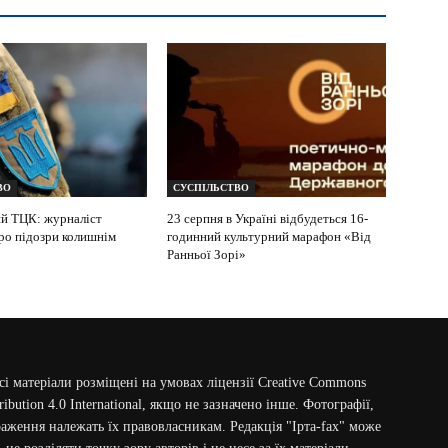
ВО
СУСПІЛЬСТВО
й ТЦК: журналіст
23 серпня в Україні відбудеться 16-
ро підозри колишнім
годинний культурний марафон «Від
Ранньої Зорі»
сі матеріали розміщені на умовах ліцензії Creative Commons
ribution 4.0 International, якщо не зазначено інше. Фотографії,
аження належать їх правовласникам. Редакція "Ірта-fax" може