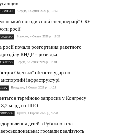
уганщині
Середа, 5 Серпня 2026 р., 19:58
РИМІНАЛ
еленський погодив нові спецоперації СБУ
роти росії
Вівторок, 4 Серпня 2026 р., 16:23
АЖЛИВО
а росії почали розгортання ракетного
ідрозділу КНДР – розвідка
Середа, 5 Серпня 2026 р., 14:01
АЖЛИВО
бстріл Одеської області: удар по
ранспортній інфраструктурі
Понеділок, 3 Серпня 2026 р., 14:23
ІЙНА
ентагон терміново запросив у Конгресу
18,2 млрд на ППО
Субота, 1 Серпня 2026 р., 15:28
ОЛІТИКА
здоровлення дітей з Рубіжного та
іверськодонецька: громади реалізують