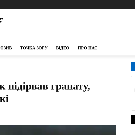
ЮЗИВ
ТОЧКА ЗОРУ
ВІДЕО
ПРО НАС
 підірвав гранату,
кі