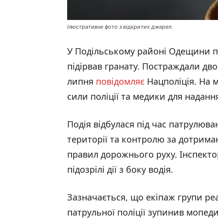
Ілюстративне фото з відкритих джерел.
У Подільському районі Одещини пі
підірвав гранату. Постраждали дво
липня
повідомляє
Нацполіція. На 
сили поліції та медики для наданн
Подія відбулася під час патрулюва
території та контролю за дотрим
правил дорожнього руху. Інспект
підозрілі дії з боку водія.
Зазначається, що екіпаж групи ре
патрульної поліції зупинив мопеди