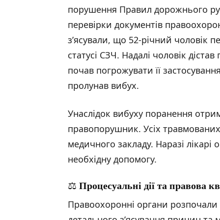
порушення Правил дорожнього рух
перевірки документів правоохоро
з’ясували, що 52-річний чоловік п
статусі СЗЧ. Надалі чоловік дістав 
почав погрожувати її застосуванн
пролунав вибух.
Унаслідок вибуху поранення отрим
правопорушник. Усіх травмованих 
медичного закладу. Наразі лікарі 
необхідну допомогу.
⚖️
Процесуальні дії та правова к
Правоохоронні органи розпочали 
детального з’ясування причин та м