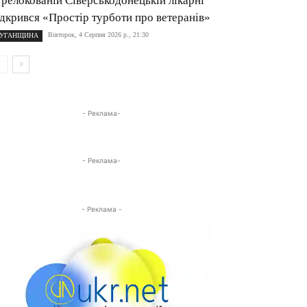
 релокованій Сіверськодонецькій лікарні
ідкрився «Простір турботи про ветеранів»
Вівторок, 4 Серпня 2026 р., 21:30
УГАНЩИНА
- Реклама-
- Реклама-
- Реклама -