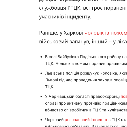
службовця РТЦК, всі троє поранені.
учасників інциденту.
Раніше, у Харкові
чоловік із ноже
військовий загинув, інший – у ліка
В селі Байбузівка Подільського району н
ТЦК. Чоловік з ножем поранив працівників
Львівська поліція розшукує чоловіка, яки
Львові під час проведення заходів опові
ТЦК.
У Чернівецькій області правоохоронці
по
справі про активну протидію працівникам
вбивство співробітників ТЦК та хуліганств
Черговий
резонансний інцидент
з ТЦК ста
військовозобов’язаних. Зазначається, що