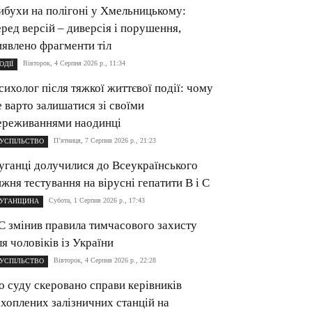
ибухи на полігоні у Хмельницькому:
еред версій – диверсія і порушення,
иявлено фрагменти тіл
Вівторок, 4 Серпня 2026 р., 11:34
ОДІЇ
сихолог після тяжкої життєвої події: чому
е варто залишатися зі своїми
ереживаннями наодинці
П’ятниця, 7 Серпня 2026 р., 21:23
УСПІЛЬСТВО
уганці долучилися до Всеукраїнського
ижня тестування на вірусні гепатити B і C
Субота, 1 Серпня 2026 р., 17:43
УГАНЩИНА
С змінив правила тимчасового захисту
ля чоловіків із України
Вівторок, 4 Серпня 2026 р., 22:28
УСПІЛЬСТВО
о суду скеровано справи керівників
ахоплених залізничних станцій на