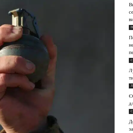
В
с
в
П
П
н
п
С
Л
т
Л
Є
д
С
Д
з