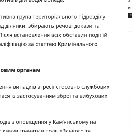
У
в
ативна група територіального підрозділу
Л
ляд ділянки, збирають речові докази та
Після встановлення всіх обставин події їй
валіфікацію за статтею Кримінального
иловим органам
ення випадків агресії стосовно службових
лася із застосуванням зброї та вибухових
одів з оповіщення у Кам’янському на
 кинув гранату в поліцейського та