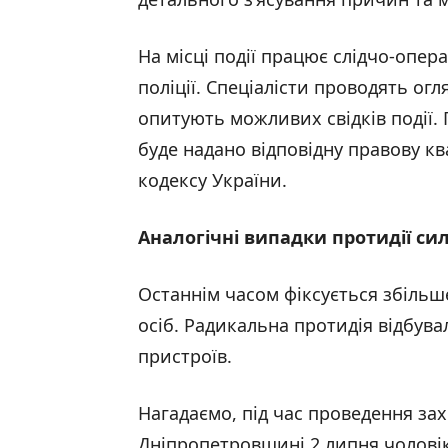
На місці події працює слідчо-опер
поліції. Спеціалісти проводять ог
опитують можливих свідків події. 
буде надано відповідну правову к
кодексу України.
Аналогічні випадки протидії с
Останнім часом фіксується збільш
осіб. Радикальна протидія відбува
пристроїв.
Нагадаємо, під час проведення зах
Дніпропетровщині 2 липня чоловік