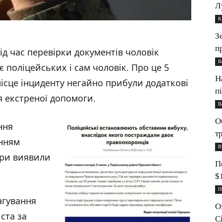
Л
К
З
п
д час перевірки документів чоловік
В
є поліцейських і сам чоловік. Про це 5
Н
місце інциденту негайно прибули додаткові
п
я екстреної допомоги.
В
О
ння
т
анням
В
ори виявили
П
$
П
агування
О
ста за
С