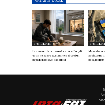
ЧИТАЙТЕ ТАКОЖ
СУСПІЛЬСТВО
СУСПІЛЬСТ
Психолог після тяжкої життєвої події:
Мукачівськи
чому не варто залишатися зі своїми
повідомив п
переживаннями наодинці
посадовцям
В
Att
зобр