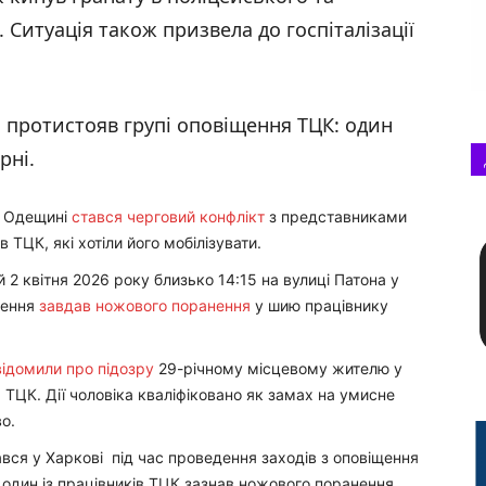
 Ситуація також призвела до госпіталізації
м
протистояв групі оповіщення ТЦК: один
рні.
а Одещині
стався черговий конфлікт
з представниками
 ТЦК, які хотіли його мобілізувати.
й 2 квітня 2026 року близько 14:15 на вулиці Патона у
щення
завдав ножового поранення
у шию працівнику
відомили про підозру
29-річному місцевому жителю у
 ТЦК. Дії чоловіка кваліфіковано як замах на умисне
о.
вся у Харкові під час проведення заходів з оповіщення
 один із працівників ТЦК зазнав ножового поранення.