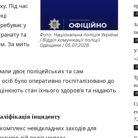
у. Під час
п
нці
Л
еребуває у
З
п
гранату та
Фото: Національна поліція України
/ Відділ комунікації поліції
П
ям. За мить
Одещини / 05.07.2026
У
«
Л
али двоє поліцейських та сам
Т
осіб було оперативно госпіталізовано до
н
оцінюють стан їхнього здоров’я та надають
П
С
е
валіфікація інциденту
7
комплекс невідкладних заходів для
П
отивів дій водія мопеда.