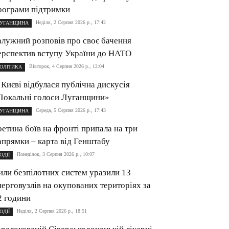
рограми підтримки
Неділя, 2 Серпня 2026 р., 17:42
УГАНЩИНА
алужний розповів про своє бачення
ерспектив вступу України до НАТО
Вівторок, 4 Серпня 2026 р., 12:04
ОЛІТИКА
 Києві відбулася публічна дискусія
Локальні голоси Луганщини»
Середа, 5 Серпня 2026 р., 17:43
УГАНЩИНА
ретина боїв на фронті припала на три
апрямки – карта від Генштабу
Понеділок, 3 Серпня 2026 р., 10:07
ОДІЇ
или безпілотних систем уразили 13
нерговузлів на окупованих територіях за
2 години
Неділя, 2 Серпня 2026 р., 18:51
ОДІЇ