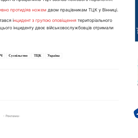
ивно протидіяв ножем
двом працівникам ТЦК у Вінниці.
тався і
нцидент з групою оповіщення
територіального
 цього інциденту двоє військовослужбовців отримали
ЗЧ
Суспільство
ТЦК
Україна
- Реклама-