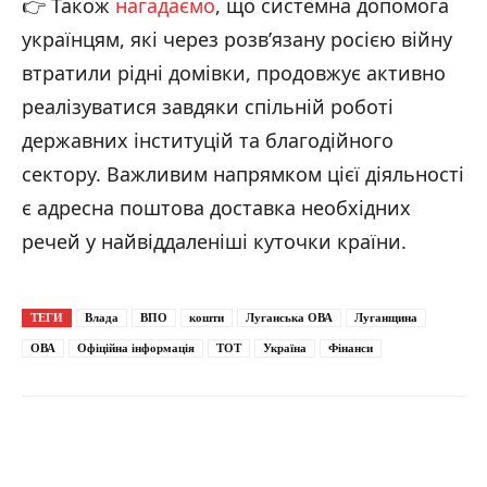
👉 Також
нагадаємо
, що системна допомога
українцям, які через розв’язану росією війну
втратили рідні домівки, продовжує активно
реалізуватися завдяки спільній роботі
державних інституцій та благодійного
сектору. Важливим напрямком цієї діяльності
є адресна поштова доставка необхідних
речей у найвіддаленіші куточки країни.
ТЕГИ
Влада
ВПО
кошти
Луганська ОВА
Луганщина
ОВА
Офіційна інформація
ТОТ
Україна
Фінанси