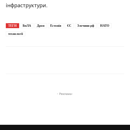
інфраструктури.
ТЕГИ
БпЛА
Дрон
Естонія
ЄС
Злочини рф
НАТО
технології
- Реклама-