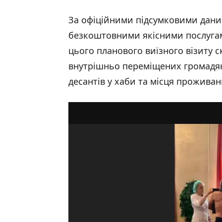
За офіційними підсумковими дани
безкоштовними якісними послугам
цього планового виїзного візиту 
внутрішньо переміщених громадя
десантів у хаби та місця прожива