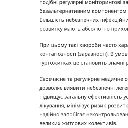
подібні регулярні моніторингові 
безальтернативним компонентом р
Більшість небезпечних інфекційн
розвитку мають абсолютно прихов
При цьому такі хвороби часто ха
контагіозності (заразності). В у
гуртожитках це становить значні 
Своєчасне та регулярне медичне 
дозволяє виявити небезпечні легене
підвищує загальну ефективність 
лікування, мінімізує ризик розвит
надійно запобігає неконтрольова
великих житлових колективів.