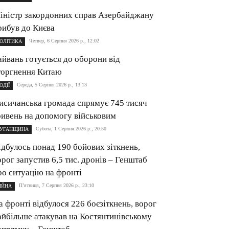
іністр закордонних справ Азербайджану
рибув до Києва
Четвер, 6 Серпня 2026 р., 12:02
ОЛІТИКА
айвань готується до оборони від
торгнення Китаю
Середа, 5 Серпня 2026 р., 13:13
ОДІЇ
исичанська громада спрямує 745 тисяч
ривень на допомогу військовим
Субота, 1 Серпня 2026 р., 20:50
УГАНЩИНА
ідбулось понад 190 бойових зіткнень,
орог запустив 6,5 тис. дронів – Генштаб
ро ситуацію на фронті
П’ятниця, 7 Серпня 2026 р., 23:10
ІЙНА
а фронті відбулося 226 боєзіткнень, ворог
айбільше атакував на Костянтинівському