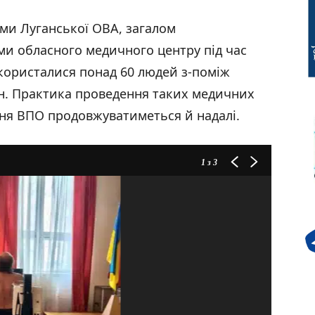
ми Луганської ОВА, загалом
и обласного медичного центру під час
скористалися понад 60 людей з-поміж
н. Практика проведення таких медичних
ння ВПО продовжуватиметься й надалі.
1
з 3