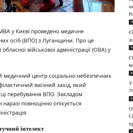
п
P
П
 МВА у Києві проведено медичне
Є
д
их осіб (ВПО) з Луганщини. Про це
В
обласної військової адміністрації (ОВА) у
Є
в
В
й медичний центр соціально небезпечних
У
ілактичний виїзний захід, який
7
сці перебування ВПО. Закладом
В
 наразі повноцінно опікується
О
ністрація.
С
п
тучний інтелект
Л