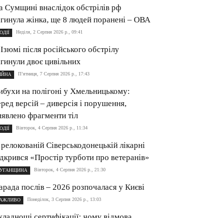
а Сумщині внаслідок обстрілів рф
агинула жінка, ще 8 людей поранені – ОВА
Неділя, 2 Серпня 2026 р., 09:41
ОДІЇ
 Ізюмі після російського обстрілу
агинули двоє цивільних
П’ятниця, 7 Серпня 2026 р., 17:43
ІЙНА
ибухи на полігоні у Хмельницькому:
еред версій – диверсія і порушення,
иявлено фрагменти тіл
Вівторок, 4 Серпня 2026 р., 11:34
ОДІЇ
 релокованій Сіверськодонецькій лікарні
ідкрився «Простір турботи про ветеранів»
Вівторок, 4 Серпня 2026 р., 21:30
УГАНЩИНА
арада послів – 2026 розпочалася у Києві
Понеділок, 3 Серпня 2026 р., 13:03
АЖЛИВО
кладнощі сертифікації: чому відмова