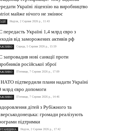
ередати Україні ліцензію на виробництво
atriot майже нічого не змінює
Неділя, 2 Серпня 2026 р., 11:43
ОДІЇ
С передасть Україні 1,4 млрд євро з
оходів від заморожених активів рф
Середа, 5 Серпня 2026 р., 15:59
АЖЛИВО
С запровадив нові санкції проти
иробників російської зброї
П’ятниця, 7 Серпня 2026 р., 17:09
АЖЛИВО
 НАТО підтвердили плани надати Україні
0 млрд євро допомоги
П’ятниця, 7 Серпня 2026 р., 14:46
АЖЛИВО
здоровлення дітей з Рубіжного та
іверськодонецька: громади реалізують
рограми підтримки
Неділя, 2 Серпня 2026 р., 17:42
УГАНЩИНА