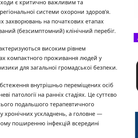
заходи є критично важливим та
егіональної системи охорони здоров’я.
их захворювань на початкових етапах
аний (безсимптомний) клінічний перебіг.
рактеризуються високим рівнем
мовах компактного проживання людей у
ризики для загальної громадської безпеки.
обстеження внутрішньо переміщених осіб
ві патології на ранніх стадіях. Це суттєво
усього подальшого терапевтичного
ку хронічних ускладнень, а головне —
ному поширенню інфекцій всередині