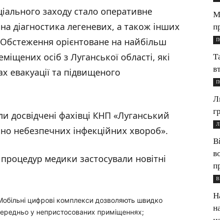
іального заходу стало оперативне
М
а діагностика легеневих, а також інших
п
 Обстеження орієнтоване на найбільш
П
міщених осіб з Луганської області, які
Т
в
х евакуації та підвищеного
П
Л
г
ли досвідчені фахівці КНП «Луганський
Л
но небезпечних інфекційних хвороб».
В
в
 процедур медики застосували новітні
п
В
Н
обільні цифрові комплекси дозволяють швидко
н
осередньо у непристосованих приміщеннях;