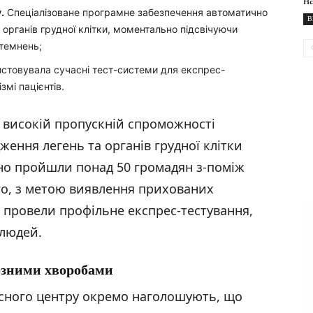
н
.
Спеціалізоване програмне забезпечення автоматично
В
 органів грудної клітки, моментально підсвічуючи
атемнень;
стовувала сучасні тест-системи для експрес-
змі пацієнтів.
а високій пропускній спроможності
ження легень та органів грудної клітки
но пройшли понад 50 громадян з-поміж
го, з метою виявлення прихованих
 провели профільне експрес-тестування,
 людей.
озними хворобами
асного центру окремо наголошують, що