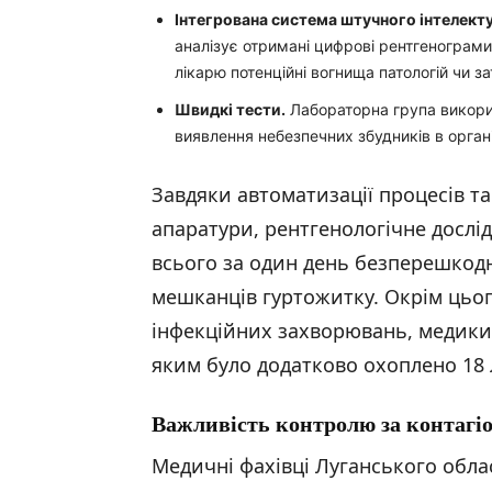
Інтегрована система штучного інтелекту
аналізує отримані цифрові рентгенограми
лікарю потенційні вогнища патологій чи з
Швидкі тести.
Лабораторна група викори
виявлення небезпечних збудників в органі
Завдяки автоматизації процесів т
апаратури, рентгенологічне дослід
всього за один день безперешкод
мешканців гуртожитку. Окрім цьо
інфекційних захворювань, медики
яким було додатково охоплено 18
Важливість контролю за контагі
Медичні фахівці Луганського обл