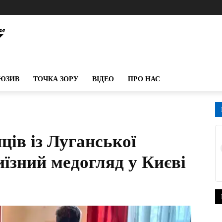
ЮЗИВ
ТОЧКА ЗОРУ
ВІДЕО
ПРО НАС
ців із Луганської
їзний медогляд у Києві