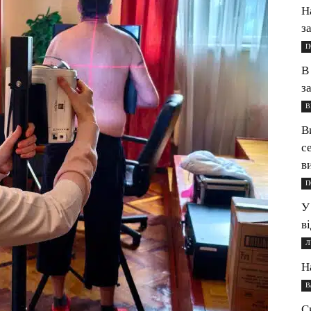
Н
з
П
В
з
В
В
с
в
П
У
в
Л
Н
В
С