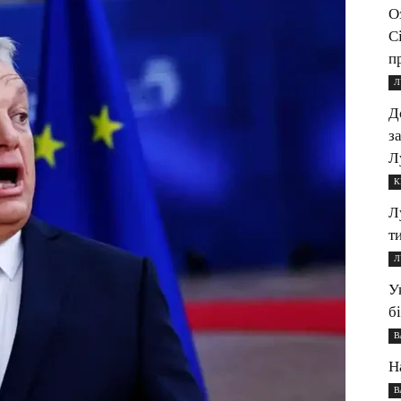
О
С
п
Л
Д
з
Л
К
Л
т
Л
У
б
В
Н
В