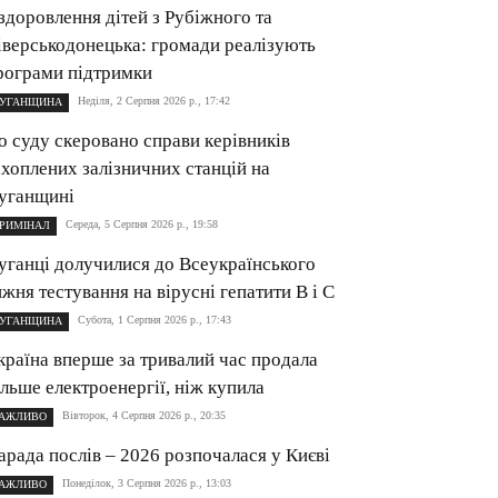
здоровлення дітей з Рубіжного та
іверськодонецька: громади реалізують
рограми підтримки
Неділя, 2 Серпня 2026 р., 17:42
УГАНЩИНА
о суду скеровано справи керівників
ахоплених залізничних станцій на
уганщині
Середа, 5 Серпня 2026 р., 19:58
РИМІНАЛ
уганці долучилися до Всеукраїнського
ижня тестування на вірусні гепатити B і C
Субота, 1 Серпня 2026 р., 17:43
УГАНЩИНА
країна вперше за тривалий час продала
ільше електроенергії, ніж купила
Вівторок, 4 Серпня 2026 р., 20:35
АЖЛИВО
арада послів – 2026 розпочалася у Києві
Понеділок, 3 Серпня 2026 р., 13:03
АЖЛИВО