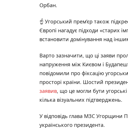
Орбан.
☝️ Угорський прем’єр також підкр
Європі нагадує підходи «старих ім
встановити домінування над інши
Варто зазначити, що ці заяви про
напруження між Києвом і Будапешт
повідомили про фіксацію угорськи
просторі країни. Шостий президе
заявив
, що це могли бути угорськ
кілька візуальних підтверджень.
У відповідь глава МЗС Угорщини Пе
українського президента.