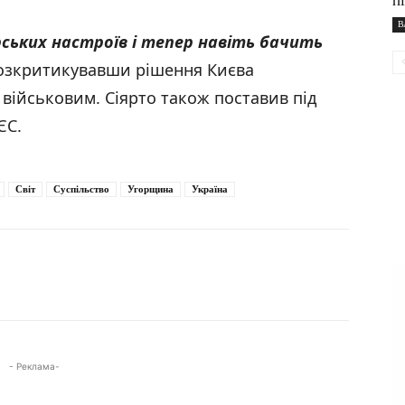
п
В
рських настроїв і тепер навіть бачить
 розкритикувавши рішення Києва
 військовим. Сіярто також поставив під
ЄС.
Світ
Суспільство
Угорщина
Україна
- Реклама-