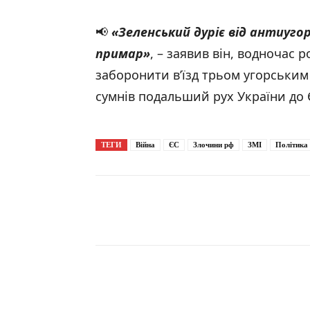
📢
«Зеленський дуріє від антиуго
примар»
, – заявив він, водночас
заборонити в’їзд трьом угорським
сумнів подальший рух України до 
ТЕГИ
Війна
ЄС
Злочини рф
ЗМІ
Політика
Поширити