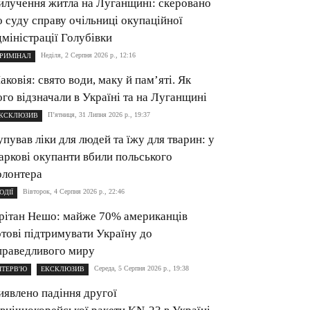
илучення житла на Луганщині: cкеровано
о суду справу очільниці окупаційної
дміністрації Голубівки
Неділя, 2 Серпня 2026 р., 12:16
РИМІНАЛ
аковія: свято води, маку й пам’яті. Як
ого відзначали в Україні та на Луганщині
П’ятниця, 31 Липня 2026 р., 19:37
КСКЛЮЗИВ
упував ліки для людей та їжу для тварин: у
аркові окупанти вбили польського
олонтера
Вівторок, 4 Серпня 2026 р., 22:46
ОДІЇ
рітан Нешо: майже 70% американців
отові підтримувати Україну до
праведливого миру
Середа, 5 Серпня 2026 р., 19:38
НТЕРВ'Ю
ЕКСКЛЮЗИВ
иявлено падіння другої