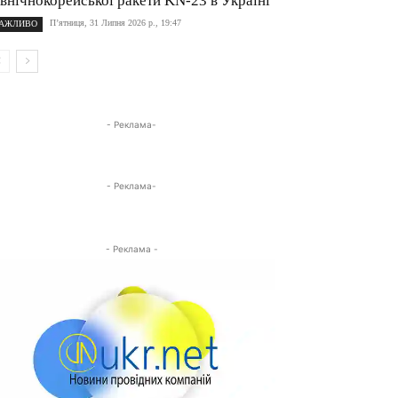
івнічнокорейської ракети KN-23 в Україні
П’ятниця, 31 Липня 2026 р., 19:47
АЖЛИВО
- Реклама-
- Реклама-
- Реклама -