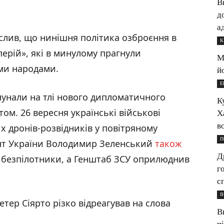
В
д
а
еслив, що нинішня політика озброєння в
К
перій», які в минулому прагнули
М
ми народами.
й
Е
лунали на тлі нового дипломатичного
К
ом. 26 вересня українські військові
Х
в
х дронів-розвідників у повітряному
П
нт України Володимир Зеленський
також
Д
і безпілотники, а Генштаб ЗСУ оприлюднив
г
с
І
тер Сіярто різко відреагував на слова
В