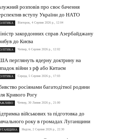
алужний розповів про своє бачення
ерспектив вступу України до НАТО
Вівторок, 4 Серпня 2026 р., 12:04
ОЛІТИКА
іністр закордонних справ Азербайджану
рибув до Києва
Четвер, 6 Серпня 2026 р., 12:02
ОЛІТИКА
ША перглянуть ядерну доктрину на
ипадок війни з рф або Китаєм
Середа, 5 Серпня 2026 р., 17:03
ОЛІТИКА
бивство росіянами багатодітної родини
іля Кривого Рогу
Четвер, 30 Липня 2026 р., 21:00
АЖЛИВО
ідтримка військових та підготовка до
авчального року в громадах Луганщини
Неділя, 2 Серпня 2026 р., 22:30
УГАНЩИНА