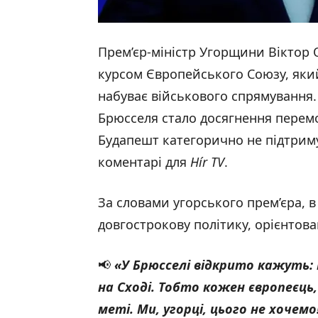
Прем’єр-міністр Угорщини Віктор
курсом Європейського Союзу, який
набуває військового спрямування.
Брюсселя стало досягнення перемо
Будапешт категорично не підтрим
коментарі для
Hír TV
.
За словами угорського прем’єра, 
довгострокову політику, орієнтова
📢
«
У Брюсселі відкрито кажуть
на Сході. Тобто кожен європеєць
меті. Ми, угорці, цього не хочем