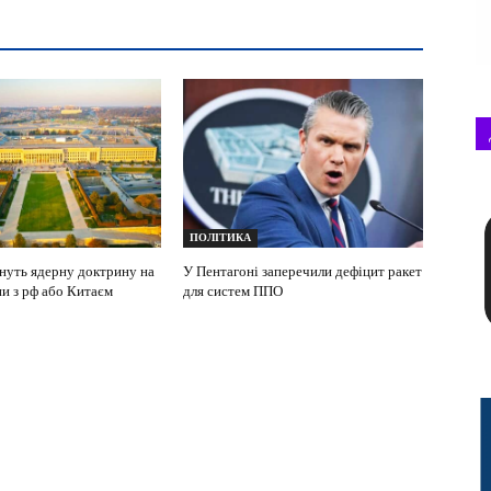
ПОЛІТИКА
уть ядерну доктрину на
У Пентагоні заперечили дефіцит ракет
ни з рф або Китаєм
для систем ППО