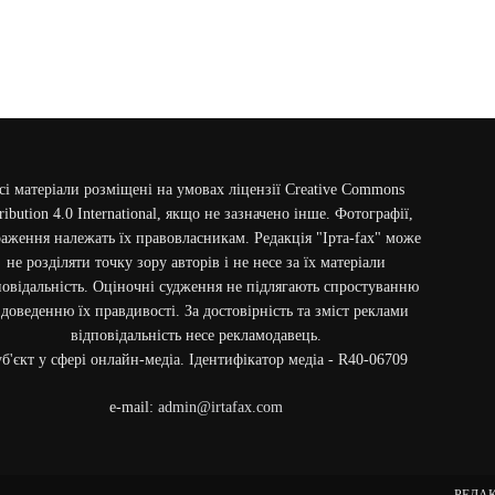
сі матеріали розміщені на умовах ліцензії Creative Commons
ribution 4.0 International, якщо не зазначено інше. Фотографії,
аження належать їх правовласникам. Редакція "Ірта-fax" може
не розділяти точку зору авторів і не несе за їх матеріали
повідальність. Оціночні судження не підлягають спростуванню
 доведенню їх правдивості. За достовірність та зміст реклами
відповідальність несе рекламодавець.
б'єкт у сфері онлайн-медіа. Ідентифікатор медіа - R40-06709
e-mail:
admin@irtafax.com