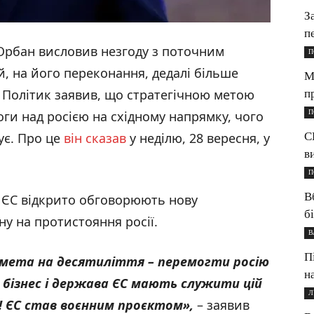
З
п
 Орбан висловив незгоду з поточним
П
, на його переконання, дедалі більше
М
 Політик заявив, що стратегічною метою
п
П
ги над росією на східному напрямку, чого
С
ує. Про це
він сказав
у неділю, 28 вересня, у
в
П
В
в ЄС відкрито обговорюють нову
б
ну на протистояння росії.
В
П
: мета на десятиліття – перемогти
р
осію
н
, бізнес і держава ЄС мають служити цій
Л
о! ЄС став воєнним проєктом
»
,
– заявив