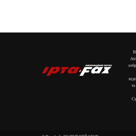
В
Att
зобр
від
та
Cу