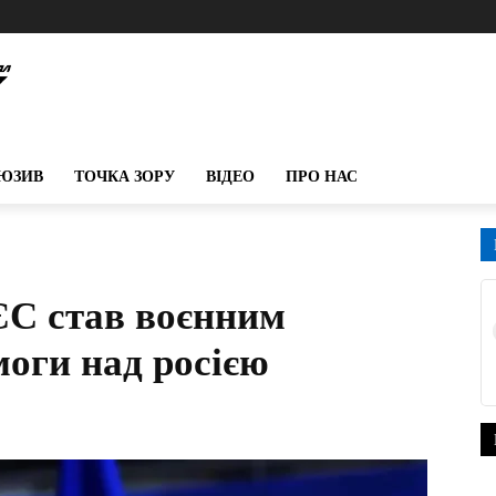
ЮЗИВ
ТОЧКА ЗОРУ
ВІДЕО
ПРО НАС
ЄС став воєнним
моги над росією