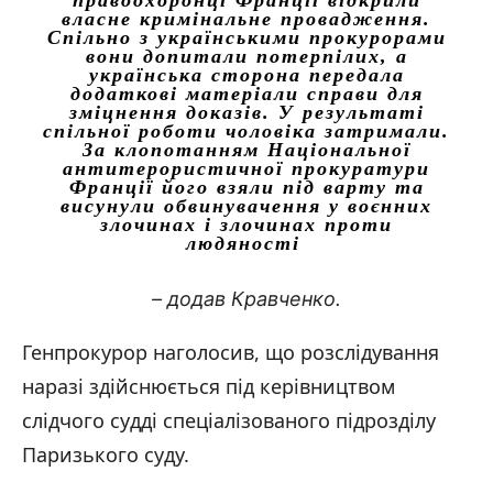
правоохоронці Франції відкрили
власне кримінальне провадження.
Спільно з українськими прокурорами
вони допитали потерпілих, а
українська сторона передала
додаткові матеріали справи для
зміцнення доказів. У результаті
спільної роботи чоловіка затримали.
За клопотанням Національної
антитерористичної прокуратури
Франції його взяли під варту та
висунули обвинувачення у воєнних
злочинах і злочинах проти
людяності
– додав Кравченко.
Генпрокурор наголосив, що розслідування
наразі здійснюється під керівництвом
слідчого судді спеціалізованого підрозділу
Паризького суду.