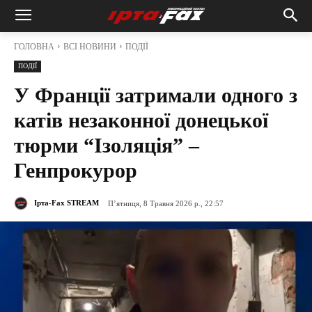
ГОЛОВНА
ВСІ НОВИНИ
ПОДІЇ
ПОДІЇ
У Франції затримали одного з
катів незаконної донецької
тюрми “Ізоляція” –
Генпрокурор
Ірта-Fax STREAM
П’ятниця, 8 Травня 2026 р., 22:57