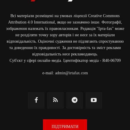
Ілюстративне фото з відкритих джерел / Луганська ОВА / 08.05.2026
Всі матеріали розміщені на умовах ліцензії Creative Commons
Attribution 4.0 International, якщо не зазначено інше. Фотографії,
зображення належать їх правовласникам. Редакція "Ірта-fax" може
не розділяти точку зору авторів і не несе за їх матеріали
відповідальність. Оціночні судження не підлягають спростуванню
та доведенню їх правдивості. За достовірність та зміст реклами
відповідальність несе рекламодавець.
Cуб'єкт у сфері онлайн-медіа. Ідентифікатор медіа - R40-06709
e-mail:
admin@irtafax.com
ПІДТРИМАТИ