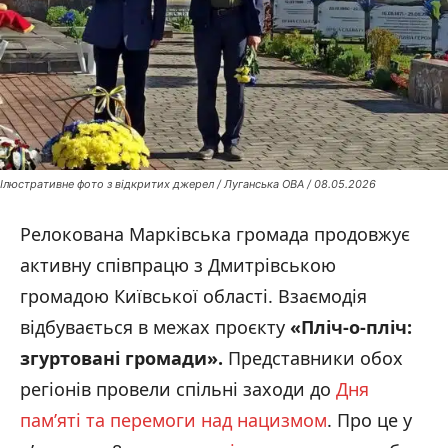
Ілюстративне фото з відкритих джерел / Луганська ОВА / 08.05.2026
Релокована Марківська громада продовжує
активну співпрацю з Дмитрівською
громадою Київської області. Взаємодія
відбувається в межах проєкту
«Пліч-о-пліч:
згуртовані громади».
Представники обох
регіонів провели спільні заходи до
Дня
пам’яті та перемоги над нацизмом
. Про це у