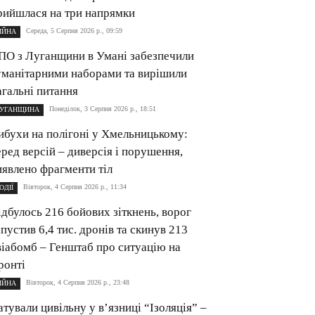
рийшлася на три напрямки
Середа, 5 Серпня 2026 р., 09:59
ІЙНА
ПО з Луганщини в Умані забезпечили
уманітарними наборами та вирішили
агальні питання
Понеділок, 3 Серпня 2026 р., 18:51
УГАНЩИНА
ибухи на полігоні у Хмельницькому:
еред версій – диверсія і порушення,
иявлено фрагменти тіл
Вівторок, 4 Серпня 2026 р., 11:34
ОДІЇ
ідбулось 216 бойових зіткнень, ворог
апустив 6,4 тис. дронів та скинув 213
віабомб – Генштаб про ситуацію на
ронті
Вівторок, 4 Серпня 2026 р., 23:48
ІЙНА
атували цивільну у в’язниці “Ізоляція” –