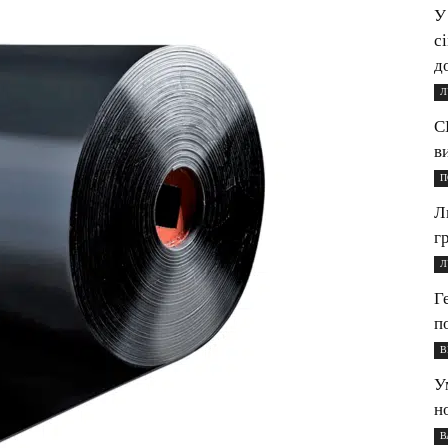
У
с
д
Л
С
в
П
Л
г
Л
Г
п
В
У
н
В