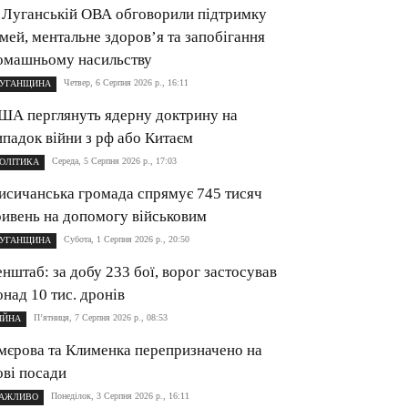
 Луганській ОВА обговорили підтримку
імей, ментальне здоров’я та запобігання
омашньому насильству
Четвер, 6 Серпня 2026 р., 16:11
УГАНЩИНА
ША перглянуть ядерну доктрину на
ипадок війни з рф або Китаєм
Середа, 5 Серпня 2026 р., 17:03
ОЛІТИКА
исичанська громада спрямує 745 тисяч
ривень на допомогу військовим
Субота, 1 Серпня 2026 р., 20:50
УГАНЩИНА
енштаб: за добу 233 бої, ворог застосував
онад 10 тис. дронів
П’ятниця, 7 Серпня 2026 р., 08:53
ІЙНА
мєрова та Клименка перепризначено на
ові посади
Понеділок, 3 Серпня 2026 р., 16:11
АЖЛИВО