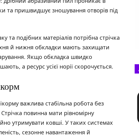
: дрібний абразивний пил проникає в
дки та пришвидшує зношування отворів під
аку та подібних матеріалів потрібна стрічка
рхня й нижня обкладки мають захищати
зшарування. Якщо обкладка швидко
шають, а ресурс усієї норії скорочується.
ікорм
бікорму важлива стабільна робота без
 Стрічка повинна мати рівномірну
ійно утримувати ковші. У таких системах
леність, сезонне навантаження й