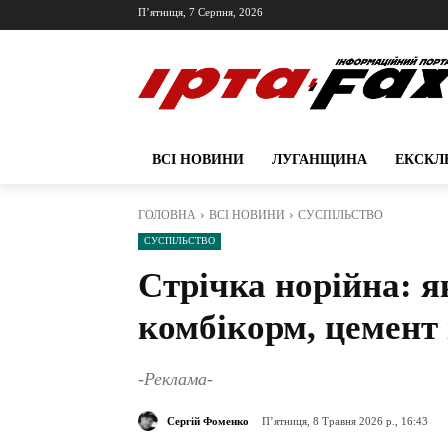
П’ятниця, 7 Серпня, 2026
ВСІ НОВИНИ
ЛУГАНЩИНА
ЕКСКЛ
ГОЛОВНА
ВСІ НОВИНИ
СУСПІЛЬСТВО
СУСПІЛЬСТВО
Стрічка норійна: я
комбікорм, цемент 
-Реклама-
Сергій Фоменко
П’ятниця, 8 Травня 2026 р., 16:43