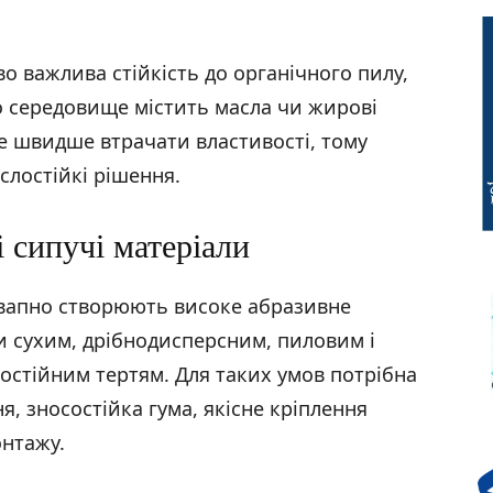
о важлива стійкість до органічного пилу,
о середовище містить масла чи жирові
е швидше втрачати властивості, тому
слостійкі рішення.
і сипучі матеріали
і вапно створюють високе абразивне
и сухим, дрібнодисперсним, пиловим і
постійним тертям. Для таких умов потрібна
я, зносостійка гума, якісне кріплення
онтажу.