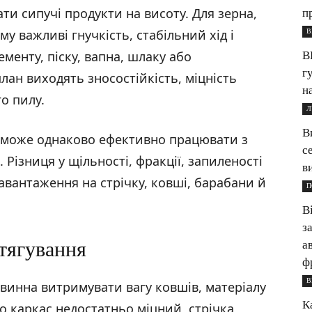
ати сипучі продукти на висоту. Для зерна,
п
му важливі гнучкість, стабільний хід і
В
менту, піску, вапна, шлаку або
В
г
ан виходять зносостійкість, міцність
н
го пилу.
Л
В
е може однаково ефективно працювати з
с
Різниця у щільності, фракції, запиленості
в
авантаження на стрічку, ковші, барабани й
П
В
з
зтягування
а
ф
В
овинна витримувати вагу ковшів, матеріалу
К
що каркас недостатньо міцний, стрічка