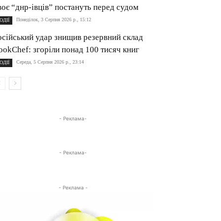
воє “днр-івців” постануть перед судом
Понеділок, 3 Серпня 2026 р., 15:12
ОДІЇ
осійський удар знищив резервний склад
ookChef: згоріли понад 100 тисяч книг
Середа, 5 Серпня 2026 р., 23:14
ОДІЇ
- Реклама-
- Реклама-
- Реклама -