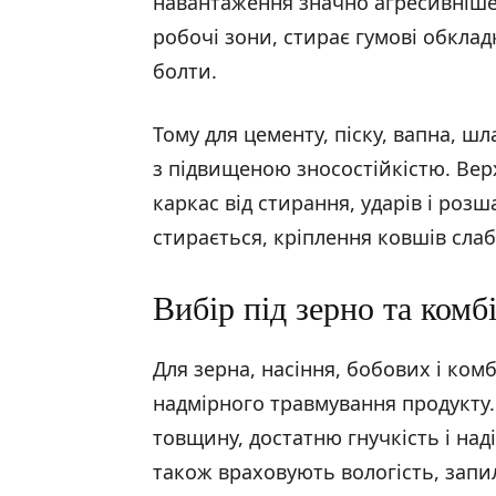
навантаження значно агресивніше
робочі зони, стирає гумові обкла
болти.
Тому для цементу, піску, вапна, шл
з підвищеною зносостійкістю. Ве
каркас від стирання, ударів і ро
стирається, кріплення ковшів слаб
Вибір під зерно та комб
Для зерна, насіння, бобових і ком
надмірного травмування продукту.
товщину, достатню гнучкість і над
також враховують вологість, запи