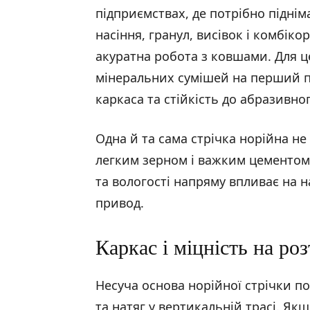
підприємствах, де потрібно піднім
насіння, гранул, висівок і комбікор
акуратна робота з ковшами. Для це
мінеральних сумішей на перший пл
каркаса та стійкість до абразивно
Одна й та сама стрічка норійна н
легким зерном і важким цементом. 
та вологості напряму впливає на н
привод.
Каркас і міцність на ро
Несуча основа норійної стрічки п
та натяг у вертикальній трасі. Як