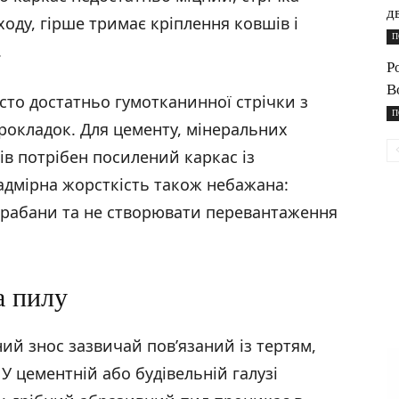
д
ходу, гірше тримає кріплення ковшів і
П
.
Р
B
сто достатньо гумотканинної стрічки з
П
рокладок. Для цементу, мінеральних
ів потрібен посилений каркас із
адмірна жорсткість також небажана:
арабани та не створювати перевантаження
а пилу
ий знос зазвичай пов’язаний із тертям,
У цементній або будівельній галузі