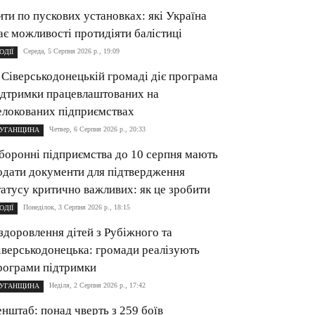
ити по пускових установках: які Україна
ає можливості протидіяти балістиці
Середа, 5 Серпня 2026 р., 19:09
ОДІЇ
 Сіверськодонецькій громаді діє програма
ідтримки працевлаштованих на
елокованих підприємствах
Четвер, 6 Серпня 2026 р., 20:33
УГАНЩИНА
боронні підприємства до 10 серпня мають
одати документи для підтвердження
татусу критично важливих: як це зробити
Понеділок, 3 Серпня 2026 р., 18:15
ОДІЇ
здоровлення дітей з Рубіжного та
іверськодонецька: громади реалізують
рограми підтримки
Неділя, 2 Серпня 2026 р., 17:42
УГАНЩИНА
енштаб: понад чверть з 259 боїв