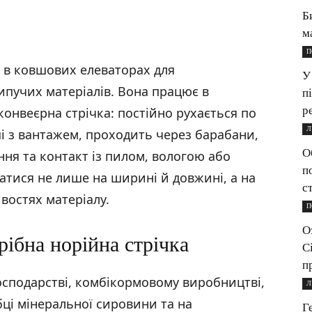
Б
м
П
 в ковшових елеваторах для
У
пучих матеріалів. Вона працює в
п
р
конвеєрна стрічка: постійно рухається по
Л
і з вантажем, проходить через барабани,
О
ння та контакт із пилом, вологою або
п
ватися не лише на ширині й довжині, а на
с
востях матеріалу.
П
О
рібна норійна стрічка
С
п
господарстві, комбікормовому виробництві,
Л
ці мінеральної сировини та на
Г