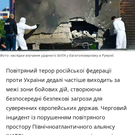
Фото: наслідки влучання ударного БпЛА у багатоповерхівку в Румунії.
Повітряний терор російської федерації
проти України дедалі частіше виходить за
межі зони бойових дій, створюючи
безпосередні безпекові загрози для
суверенних європейських держав. Черговий
інцидент із порушенням повітряного
простору Північноатлантичного альянсу