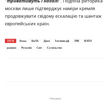
“триватимуть і надалі”
. Подібна риторика
москви лише підтверджує наміри кремля
продовжувати свідому ескалацію та шантаж
європейських країн.
ТЕГИ
Атака
БпЛА
Дрон
Злочини рф
ЗМІ
НАТО
рашизм
Румунія
Світ
Суспільство
- Реклама-