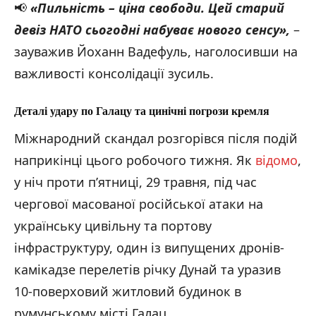
📢
«Пильність – ціна свободи. Цей старий
девіз НАТО сьогодні набуває нового сенсу
»,
–
зауважив Йоханн Вадефуль, наголосивши на
важливості консолідації зусиль.
Деталі удару по Галацу та цинічні погрози
кремля
Міжнародний скандал розгорівся після подій
наприкінці цього робочого тижня. Як
відомо
,
у ніч проти п’ятниці, 29 травня, під час
чергової масованої російської атаки на
українську цивільну та портову
інфраструктуру, один із випущених дронів-
камікадзе перелетів річку Дунай та уразив
10-поверховий житловий будинок в
румунському місті Галац.