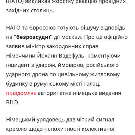
(НАТО) викликав жорстку реакцію провідних
західних столиць.
НАТО та Євросоюз готують рішучу відповідь
на
“безрозсудні”
дії москви. Про це офіційно
заявив міністр закордонних справ
Німеччини Йоханн Вадефуль, коментуючи
інцидент з ударом, ймовірно, російського
ударного дрона по цивільному житловому
будинку в румунському місті Галац,
повідомляє
авторитетне німецьке видання
BILD.
Німецький урядовець дав чіткий сигнал
кремлю щодо непохитності колективної