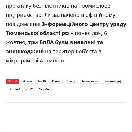
про атаку безпілотників на промислове
підприємство. Як зазначено в офіційному
повідомленні
Інформаційного центру уряду
Тюменської області
рф
у понеділок, 6
жовтня,
три БпЛА були виявлені та
знешкоджені
на території об’єкта в
мікрорайоні Антипіно.
ТЕГИ
Атака
БпЛА
Війна
Влада
Зеленський
Злочини рф
На росії
СБУ
Україна