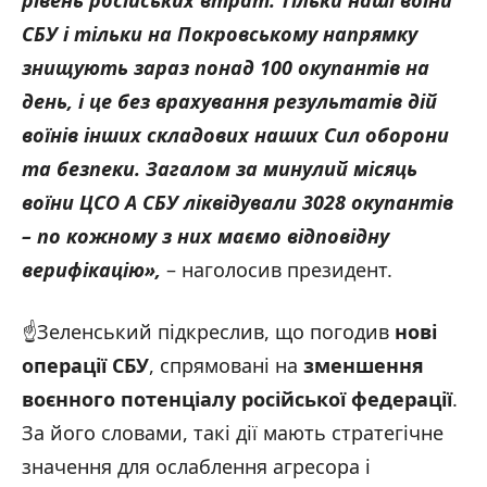
рівень російських втрат. Тільки наші воїни
СБУ і тільки на Покровському напрямку
знищують зараз понад 100 окупантів на
день, і це без врахування результатів дій
воїнів інших складових наших Сил оборони
та безпеки. Загалом за минулий місяць
воїни ЦСО А СБУ ліквідували 3028 окупантів
– по кожному з них маємо відповідну
верифікацію
»
,
– наголосив президент.
☝️Зеленський підкреслив, що погодив
нові
операції СБУ
, спрямовані на
зменшення
воєнного потенціалу
р
осійської
ф
едерації
.
За його словами, такі дії мають стратегічне
значення для ослаблення агресора і