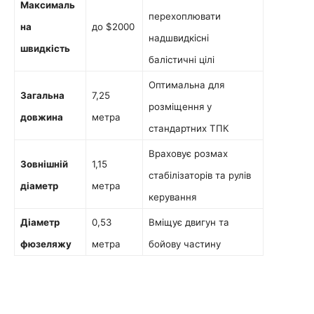
Максималь
перехоплювати
на
до $2000
надшвидкісні
швидкість
балістичні цілі
Оптимальна для
Загальна
7,25
розміщення у
довжина
метра
стандартних ТПК
Враховує розмах
Зовнішній
1,15
стабілізаторів та рулів
діаметр
метра
керування
Діаметр
0,53
Вміщує двигун та
фюзеляжу
метра
бойову частину