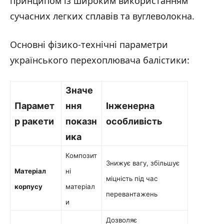
принципом із широким використанням
сучасних легких сплавів та вуглеволокна.
Основні фізико-технічні параметри
українського перехоплювача балістики:
Значе
Парамет
ння
Інженерна
р ракети
показн
особливість
ика
Композит
Знижує вагу, збільшує
Матеріал
ні
міцність під час
корпусу
матеріал
перевантажень
и
Дозволяє