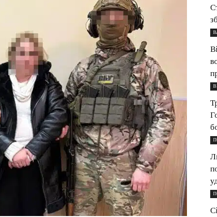
С
з
В
В
в
п
В
Т
Г
б
П
Л
п
у
П
С