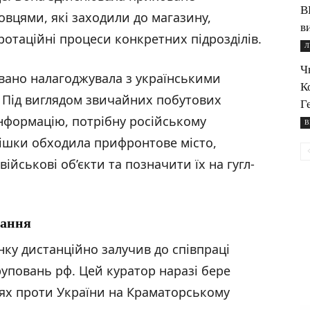
В
вцями, які заходили до магазину,
в
а ротаційні процеси конкретних підрозділів.
Л
Ч
вано налагоджувала з українськими
К
. Під виглядом звичайних побутових
Г
нформацію, потрібну російському
В
ішки обходила прифронтове місто,
йськові об’єкти та позначити їх на гугл-
мання
нку дистанційно залучив до співпраці
уповань рф. Цей куратор наразі бере
іях проти України на Краматорському