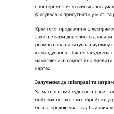
спостереження за військовослужбо
фіксувала їх присутність у місті т
Крім того, продавчиня цілеспрямо
захисниками довірливі відносини
розмов вона випитувала чутливу і
командуванню. Також засуджена п
намагаючись самостійно виявити ві
картах.
Залучення до співпраці та затри
За матеріалами судової справи, жі
бойовик незаконних збройних угр
безпосередню участь у бойових д