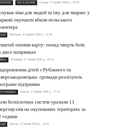
Середа, 5 Серпня 2026 р., 19:38
НТЕРВ'Ю
ЕКСКЛЮЗИВ
упував ліки для людей та їжу для тварин: у
аркові окупанти вбили польського
олонтера
Вівторок, 4 Серпня 2026 р., 22:46
ОДІЇ
енштаб оновив карту: понад чверть боїв
а двох напрямках
П’ятниця, 31 Липня 2026 р., 10:54
ІЙНА
здоровлення дітей з Рубіжного та
іверськодонецька: громади реалізують
рограми підтримки
Неділя, 2 Серпня 2026 р., 17:42
УГАНЩИНА
или безпілотних систем уразили 13
нерговузлів на окупованих територіях за
2 години
Неділя, 2 Серпня 2026 р., 18:51
ОДІЇ