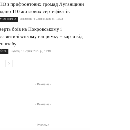
ПО з прифронтових громад Луганщини
идано 110 житлових сертифікатів
Вівторок, 4 Серпня 2026 р., 18:32
УГАНЩИНА
верть боїв на Покровському і
остянтинівському напрямку – карта від
енштабу
Субота, 1 Серпня 2026 р., 11:19
ІЙНА
- Реклама-
- Реклама-
- Реклама -