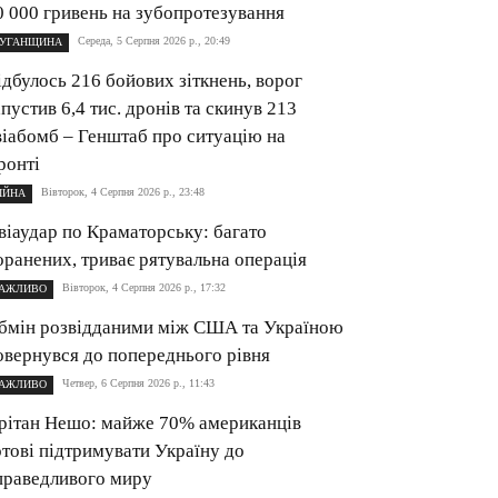
0 000 гривень на зубопротезування
Середа, 5 Серпня 2026 р., 20:49
УГАНЩИНА
ідбулось 216 бойових зіткнень, ворог
апустив 6,4 тис. дронів та скинув 213
віабомб – Генштаб про ситуацію на
ронті
Вівторок, 4 Серпня 2026 р., 23:48
ІЙНА
віаудар по Краматорську: багато
оранених, триває рятувальна операція
Вівторок, 4 Серпня 2026 р., 17:32
АЖЛИВО
бмін розвідданими між США та Україною
овернувся до попереднього рівня
Четвер, 6 Серпня 2026 р., 11:43
АЖЛИВО
рітан Нешо: майже 70% американців
отові підтримувати Україну до
праведливого миру