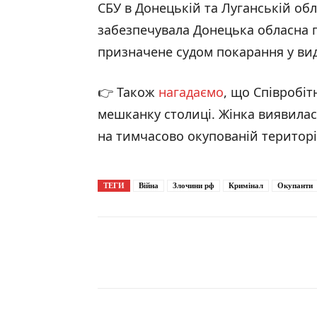
СБУ в Донецькій та Луганській обл
забезпечувала Донецька обласна 
призначене судом покарання у виді
👉 Також
нагадаємо
, що Співробі
мешканку столиці. Жінка виявилас
на тимчасово окупованій територ
ТЕГИ
Війна
Злочини рф
Кримінал
Окупанти
Поширити