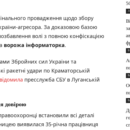
5
Л
мінального провадження щодо збору
В
країни-агресора. За доказовою базою
з
позбавлення волі з повною конфіскацією
а
ф
ла
ворожа інформаторка
.
В
А
лами Збройних сил України та
п
кі ракетні удари по Краматорській
В
відомила
пресслужба СБУ в Луганській
О
п
В
я довірою
Д
правоохоронці встановили всі деталі
г
ницею виявилася 35-річна працівниця
с