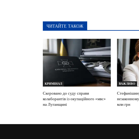
ЧИТАЙТЕ ТАКОЖ
КРИМІНАЛ
ВАЖЛИВО
Скеровано до суду справи
Стефанішин
колаборантів із окупаційного «мвс»
незаконному
на Луганщині
млн грн