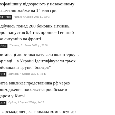
тефанішину підозрюють у незаконному
багаченні майже на 14 млн грн
Четвер, 6 Серпня 2026 р., 16:43
АЖЛИВО
ідбулось понад 200 бойових зіткнень,
орог запустив 6,4 тис. дронів – Генштаб
ро ситуацію на фронті
П’ятниця, 31 Липня 2026 р., 23:06
ІЙНА
ри місяці жорстоко катували волонтерку в
орлівці – в Україні ідентифікували трьох
ойовиків із групи “бєзлєра”
Вівторок, 4 Серпня 2026 р., 19:43
ОДІЇ
итва викликає представника рф через
ошкодження посольства російським
даром у Києві
Субота, 1 Серпня 2026 р., 14:22
ОДІЇ
іверськодонецька громада компенсує до