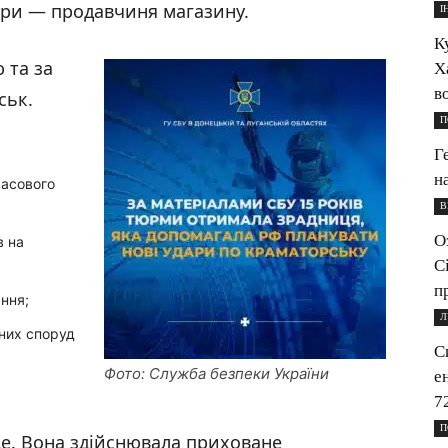
ури — продавчиня магазину.
І
К
 та за
Х
в
ськ.
П
Г
н
часового
В
О
в на
С
п
ння;
Л
них споруд
С
Фото: Служба безпеки України
е
7
П
це. Вона здійснювала приховане