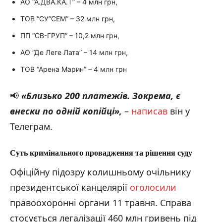
АО “А.ДВА.КА.Т” – 4 млн грн,
ТОВ “СУ”СЕМ” – 32 млн грн,
ПП “СВ-ГРУП” – 10,2 млн грн,
АО “Де Леге Лата” – 14 млн грн,
ТОВ “Арена Марин” – 4 млн грн
📢
«Близько 200 платежів. Зокрема, є
внески по одній копійці
»,
–
написав
він у
Телеграм.
Суть кримінального провадження та рішення суду
Офіційну підозру колишньому очільнику
президентської канцелярії
оголосили
правоохоронні органи 11 травня. Справа
стосується легалізації 460 млн гривень під