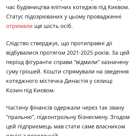
час будівництва елітних котеджів під Києвом.
Статус підозрюваних у цьому провадженні
отримали
ще шість осіб.
Слідство стверджує, що протиправні дії
відбувалися протягом 2021-2025 років. За цей
період фігуранти справи “відмили” зазначену
суму грошей. Кошти спрямували на зведення
котеджного містечка Династія у селищі
Козин під Києвом.
Частину фінансів одержали через так звану
“пральню”, підконтрольну бізнесмену. Згодом
цей підприємець мав стати саме власником
однієї з резиденцій.