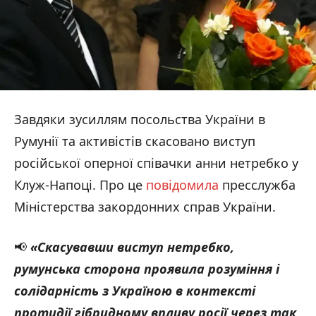
Завдяки зусиллям посольства України в
Румунії та активістів скасовано виступ
російської оперної співачки анни нетребко у
Клуж-Напоці. Про це
повідомила
пресслужба
Міністерства закордонних справ України.
📢
«Скасувавши виступ нетребко,
румунська сторона проявила розуміння і
солідарність з Україною в контексті
протидії гібридному впливу росії через так