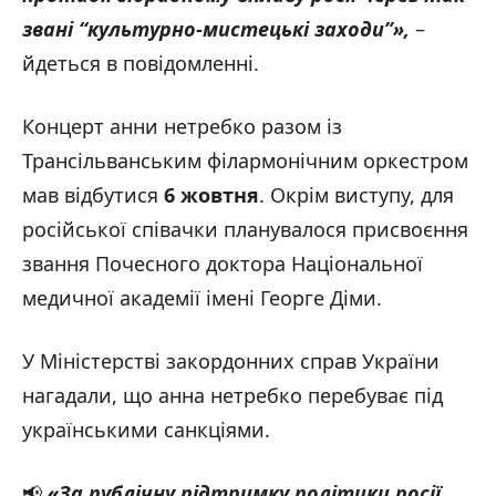
звані “культурно-мистецькі заходи”»,
–
йдеться в повідомленні.
Концерт анни нетребко разом із
Трансільванським філармонічним оркестром
мав відбутися
6 жовтня
. Окрім виступу, для
російської співачки планувалося присвоєння
звання Почесного доктора Національної
медичної академії імені Георге Діми.
У Міністерстві закордонних справ України
нагадали, що анна нетребко перебуває під
українськими санкціями.
📢
«
За публічну підтримку політики
р
осії