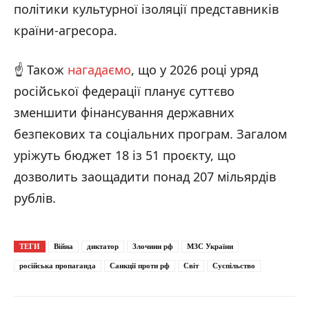
політики культурної ізоляції представників
країни-агресора.
☝️ Також
нагадаємо
, що у 2026 році уряд
російської федерації планує суттєво
зменшити фінансування державних
безпекових та соціальних програм. Загалом
уріжуть бюджет 18 із 51 проєкту, що
дозволить заощадити понад 207 мільярдів
рублів.
ТЕГИ
Війна
диктатор
Злочини рф
МЗС України
російська пропаганда
Санкції проти рф
Світ
Суспільство