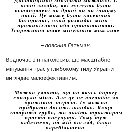
Дистанційно мінувати можливо. Є
певні засоби, які можуть бути
встановлені на дроні чи на іншому
носії. Це може бути касетний
боєприпас, який розкидає міни –
протипіхотні або протитанкові.
Теоретично таке мінування можливе
– пояснив Гетьман.
Водночас він наголосив, що масштабне
мінування трас у глибокому тилу України
виглядає малоефективним.
Можна уявити, що на якусь дорогу
скинули міни. Але це не виглядає як
критична загроза. Їх можна
прибрати досить швидко. Якщо
говорити грубо, то навіть трактором
просто посунути. Тому тут
небезпека, на мій погляд, дещо
перебільшена