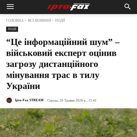
ГОЛОВНА
ВСІ НОВИНИ
ПОДІЇ
ПОДІЇ
“Це інформаційний шум” –
військовий експерт оцінив
загрозу дистанційного
мінування трас в тилу
України
Ірта-Fax STREAM
Середа, 20 Травня 2026 р., 15:41