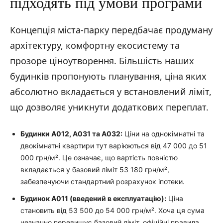
підходять під умови програми
Концепція міста-парку передбачає продуману
архітектуру, комфортну екосистему та
прозоре ціноутворення. Більшість наших
будинків пропонують планування, ціна яких
абсолютно вкладається у встановлений ліміт,
що дозволяє уникнути додаткових переплат.
Будинки А012, А031 та А032:
Ціни на однокімнатні та
двокімнатні квартири тут варіюються від 47 000 до 51
000 грн/м². Це означає, що вартість повністю
вкладається у базовий ліміт 53 180 грн/м²,
забезпечуючи стандартний розрахунок іпотеки.
Будинок А011 (введений в експлуатацію):
Ціна
становить від 53 500 до 54 000 грн/м². Хоча ця сума
незначно перевищує базовий ліміт, офіційні правила