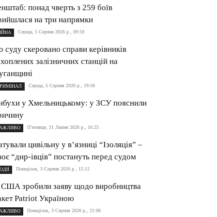
енштаб: понад чверть з 259 боїв
рийшлася на три напрямки
Середа, 5 Серпня 2026 р., 09:59
ІЙНА
о суду скеровано справи керівників
ахоплених залізничних станцій на
уганщині
Середа, 5 Серпня 2026 р., 19:58
РИМІНАЛ
ибухи у Хмельницькому: у ЗСУ пояснили
ричину
П’ятниця, 31 Липня 2026 р., 16:25
АЖЛИВО
атували цивільну у в’язниці “Ізоляція” –
воє “днр-івців” постануть перед судом
Понеділок, 3 Серпня 2026 р., 15:12
ОДІЇ
 США зробили заяву щодо виробництва
акет Patriot Україною
Понеділок, 3 Серпня 2026 р., 21:06
АЖЛИВО