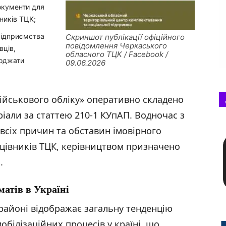
окументи для
ників ТЦК;
підприємства
Скриншот публікації офіційного
повідомлення Черкаського
вців,
обласного ТЦК / Facebook /
коджати
09.06.2026
ійськового обліку» оперативно складено
еріали за статтею 210-1 КУпАП. Водночас з
всіх причин та обставин імовірного
цівників ТЦК, керівництвом призначено
.
матів в Україні
районі відображає загальну тенденцію
білізаційних процесів у країні, що