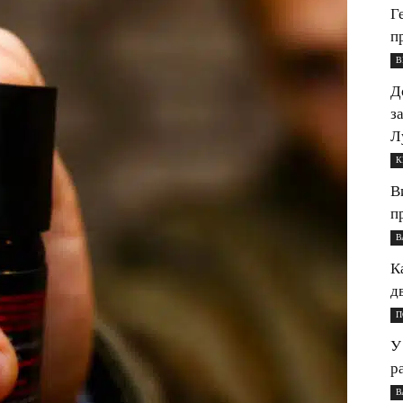
Г
п
В
Д
з
Л
К
В
п
В
К
д
П
У
р
В