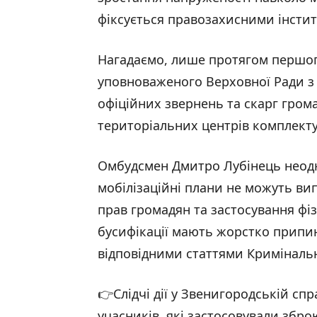
фіксується правозахисними інстит
Нагадаємо, лише протягом першог
уповноваженого Верховної Ради з
офіційних звернень та скарг гро
територіальних центрів комплекту
Омбудсмен Дмитро Лубінець нео
мобілізаційні плани не можуть в
прав громадян та застосування фіз
бусифікації мають жорстко прип
відповідними статтями Кримінальн
👉Слідчі дії у Звенигородській сп
учасників, які застосовували збро