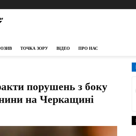
ЮЗИВ
ТОЧКА ЗОРУ
ВІДЕО
ПРО НАС
факти порушень з боку
янини на Черкащині