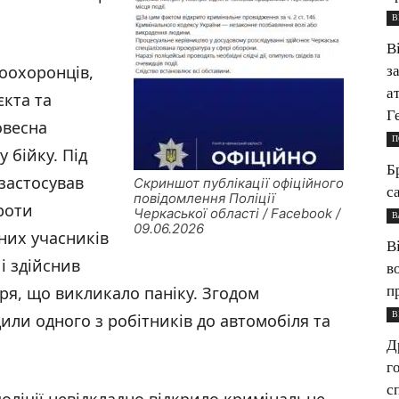
В
В
оохоронців,
з
а
кта та
Г
овесна
П
 бійку. Під
Б
 застосував
Скриншот публікації офіційного
с
повідомлення Поліції
роти
Черкаської області / Facebook /
В
09.06.2026
вних учасників
В
і здійснив
в
п
ря, що викликало паніку. Згодом
В
ли одного з робітників до автомобіля та
Д
г
с