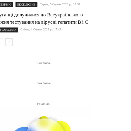
Середа, 5 Серпня 2026 р., 19:38
НТЕРВ'Ю
ЕКСКЛЮЗИВ
уганці долучилися до Всеукраїнського
ижня тестування на вірусні гепатити B і C
Субота, 1 Серпня 2026 р., 17:43
УГАНЩИНА
- Реклама-
- Реклама-
- Реклама -