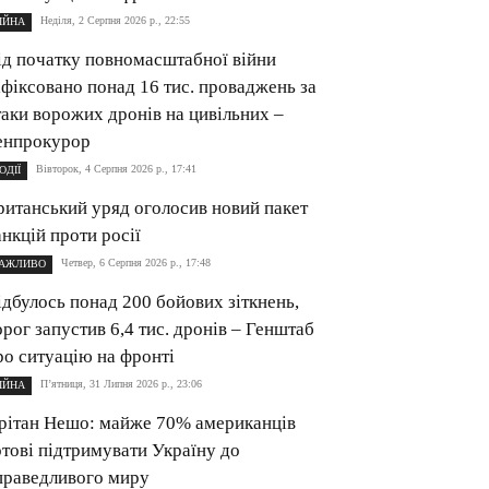
Неділя, 2 Серпня 2026 р., 22:55
ІЙНА
ід початку повномасштабної війни
афіксовано понад 16 тис. проваджень за
таки ворожих дронів на цивільних –
енпрокурор
Вівторок, 4 Серпня 2026 р., 17:41
ОДІЇ
ританський уряд оголосив новий пакет
анкцій проти росії
Четвер, 6 Серпня 2026 р., 17:48
АЖЛИВО
ідбулось понад 200 бойових зіткнень,
орог запустив 6,4 тис. дронів – Генштаб
ро ситуацію на фронті
П’ятниця, 31 Липня 2026 р., 23:06
ІЙНА
рітан Нешо: майже 70% американців
отові підтримувати Україну до
праведливого миру