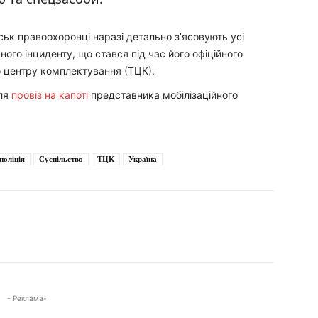
ськ правоохоронці наразі детально з’ясовують усі
ного інциденту, що стався під час його офіційного
 центру комплектування (ТЦК).
іля
провіз на капоті
представника мобілізаційного
поліція
Суспільство
ТЦК
Україна
- Реклама-