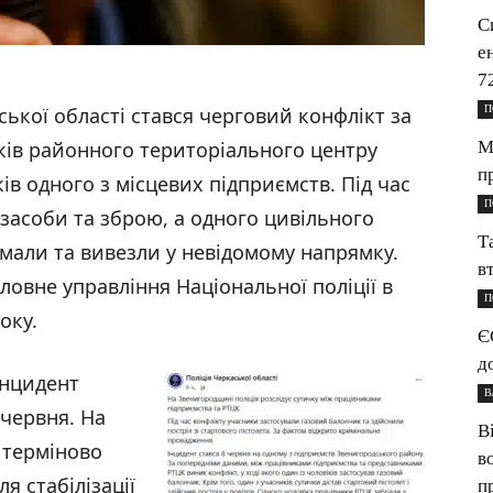
С
е
7
П
ької області стався черговий конфлікт за
М
ків районного територіального центру
п
ів одного з місцевих підприємств. Під час
П
засоби та зброю, а одного цивільного
Т
имали та вивезли у невідомому напрямку.
в
ловне управління Національної поліції в
П
оку.
Є
д
інцидент
В
 червня. На
В
 терміново
в
я стабілізації
п