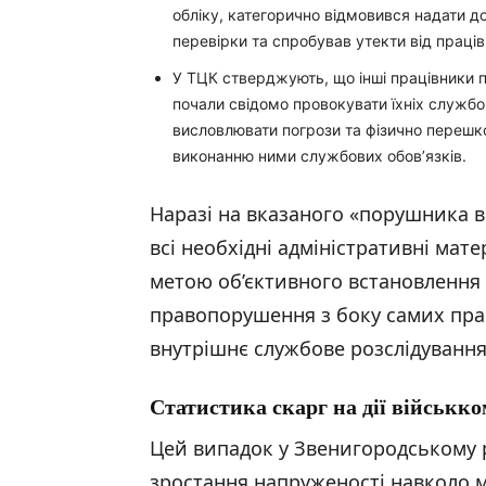
обліку, категорично відмовився надати д
перевірки та спробував утекти від праців
У ТЦК стверджують, що інші працівники 
почали свідомо провокувати їхніх службо
висловлювати погрози та фізично переш
виконанню ними службових обов’язків.
Наразі на вказаного «порушника в
всі необхідні адміністративні мат
метою об’єктивного встановлення 
правопорушення з боку самих пра
внутрішнє службове розслідування
Статистика скарг на дії військко
Цей випадок у Звенигородському 
зростання напруженості навколо мо