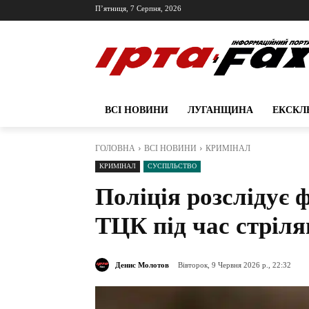
П’ятниця, 7 Серпня, 2026
ВСІ НОВИНИ
ЛУГАНЩИНА
ЕКСКЛ
ГОЛОВНА
ВСІ НОВИНИ
КРИМІНАЛ
КРИМІНАЛ
СУСПІЛЬСТВО
Поліція розслідує 
ТЦК під час стріл
Денис Молотов
Вівторок, 9 Червня 2026 р., 22:32