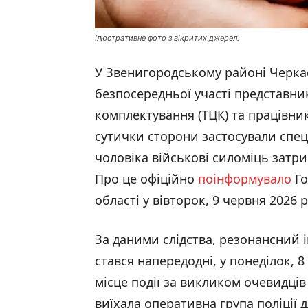
Ілюстративне фото з вікритих джерел.
У Звенигородському районі Черкас
безпосередньої участі представни
комплектування (ТЦК) та працівник
сутички сторони застосували спец
чоловіка військові силоміць затр
Про це офіційно
поінформувало
Го
області у вівторок, 9 червня 2026 р
За даними слідства, резонансний 
стався напередодні, у понеділок, 8
місце події за викликом очевидців
виїхала оперативна група поліції дл