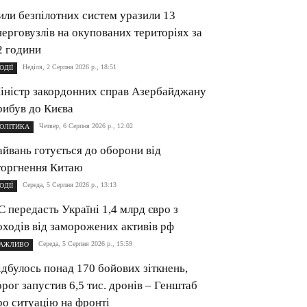
или безпілотних систем уразили 13
нерговузлів на окупованих територіях за
2 години
Неділя, 2 Серпня 2026 р., 18:51
ОДІЇ
іністр закордонних справ Азербайджану
рибув до Києва
Четвер, 6 Серпня 2026 р., 12:02
ОЛІТИКА
айвань готується до оборони від
торгнення Китаю
Середа, 5 Серпня 2026 р., 13:13
ОДІЇ
С передасть Україні 1,4 млрд євро з
оходів від заморожених активів рф
Середа, 5 Серпня 2026 р., 15:59
АЖЛИВО
ідбулось понад 170 бойових зіткнень,
орог запустив 6,5 тис. дронів – Генштаб
ро ситуацію на фронті