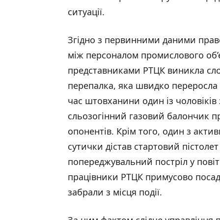
ситуації.
Згідно з первинними даними прав
між персоналом промислового об’є
представниками РТЦК виникла сл
перепалка, яка швидко переросла у
час штовханини один із чоловіків
сльозогінний газовий балончик п
опонентів. Крім того, один з акти
сутички дістав стартовий пістолет 
попереджувальний постріл у повіт
працівники РТЦК примусово посади
забрали з місця події.