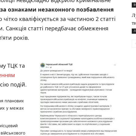
оліції невідкладно відкрило кримінальне
І
за ознаками незаконного позбавлення
Л
о чітко кваліфікується за частиною 2 статті
т
и. Санкція статті передбачає обмеження
Л
’яти років.
му ТЦК та
енням
сію подій.
ня планових
них у межах
місцевий
військового