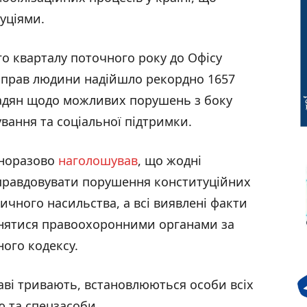
уціями.
о кварталу поточного року до Офісу
 прав людини надійшло рекордно 1657
мадян щодо можливих порушень з боку
вання та соціальної підтримки.
дноразово
наголошував
, що жодні
иправдовувати порушення конституційних
ичного насильства, а всі виявлені факти
инятися правоохоронними органами за
ого кодексу.
раві тривають, встановлюються особи всіх
ю та спецзасоби.