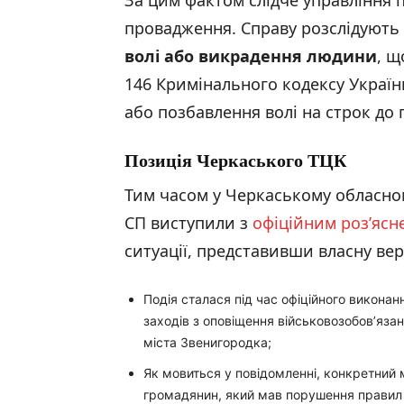
За цим фактом слідче управління п
провадження. Справу розслідують
волі або викрадення людини
, щ
146 Кримінального кодексу Україн
або позбавлення волі на строк до п
Позиція Черкаського ТЦК
Тим часом у Черкаському обласно
СП виступили з
офіційним роз’ясн
ситуації, представивши власну вер
Подія сталася під час офіційного виконан
заходів з оповіщення військовозобов’яза
міста Звенигородка;
Як мовиться у повідомленні, конкретний 
громадянин, який мав порушення правил 