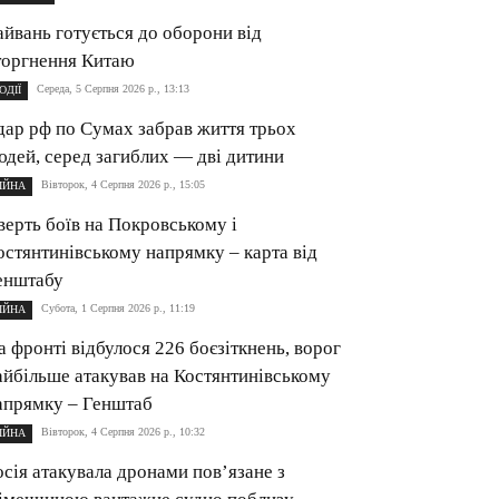
айвань готується до оборони від
торгнення Китаю
Середа, 5 Серпня 2026 р., 13:13
ОДІЇ
дар рф по Сумах забрав життя трьох
юдей, серед загиблих — дві дитини
Вівторок, 4 Серпня 2026 р., 15:05
ІЙНА
верть боїв на Покровському і
остянтинівському напрямку – карта від
енштабу
Субота, 1 Серпня 2026 р., 11:19
ІЙНА
а фронті відбулося 226 боєзіткнень, ворог
айбільше атакував на Костянтинівському
апрямку – Генштаб
Вівторок, 4 Серпня 2026 р., 10:32
ІЙНА
осія атакувала дронами пов’язане з