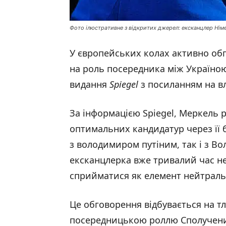
Фото ілюстративне з відкритих джерел: ексканцлер Нім
У європейських колах активно о
на роль посередника між Україною
видання
Spiegel
з посиланням на в
За інформацією Spiegel, Меркель 
оптимальних кандидатур через її 
з володимиром путіним, так і з В
ексканцлерка вже тривалий час не 
сприйматися як елемент нейтральн
Це обговорення відбувається на т
посередницькою роллю Сполучених