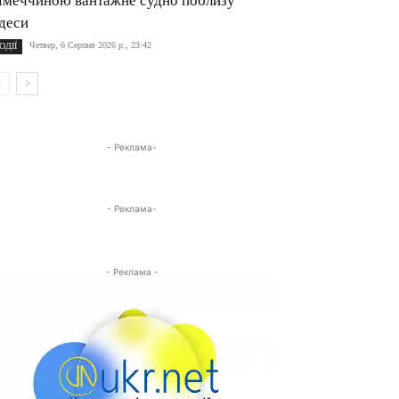
імеччиною вантажне судно поблизу
деси
Четвер, 6 Серпня 2026 р., 23:42
ОДІЇ
- Реклама-
- Реклама-
- Реклама -