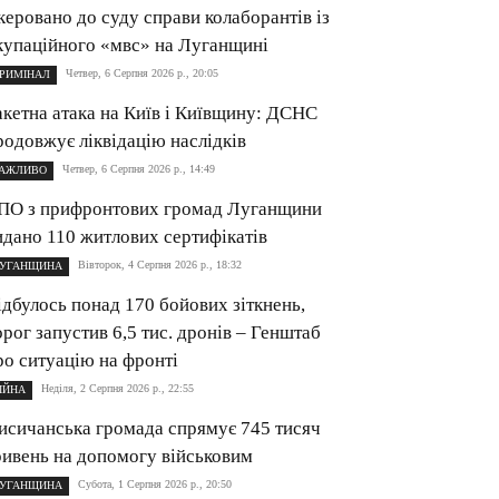
керовано до суду справи колаборантів із
купаційного «мвс» на Луганщині
Четвер, 6 Серпня 2026 р., 20:05
РИМІНАЛ
акетна атака на Київ і Київщину: ДСНС
родовжує ліквідацію наслідків
Четвер, 6 Серпня 2026 р., 14:49
АЖЛИВО
ПО з прифронтових громад Луганщини
идано 110 житлових сертифікатів
Вівторок, 4 Серпня 2026 р., 18:32
УГАНЩИНА
ідбулось понад 170 бойових зіткнень,
орог запустив 6,5 тис. дронів – Генштаб
ро ситуацію на фронті
Неділя, 2 Серпня 2026 р., 22:55
ІЙНА
исичанська громада спрямує 745 тисяч
ривень на допомогу військовим
Субота, 1 Серпня 2026 р., 20:50
УГАНЩИНА