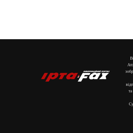
В
Att
зобр
від
та
Cу