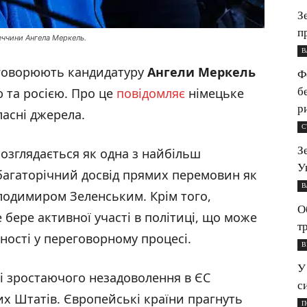
З
п
еччини Ангела Меркель.
В
бговорюють кандидатуру
Ангели Меркель
Ф
б
 та росією. Про це
повідомляє
німецьке
р
ласні джерела.
С
З
розглядається як одна з найбільш
У
багаторічний досвід прямих перемовин як
В
олодимиром Зеленським. Крім того,
О
бере активної участі в політиці, що може
т
ості у переговорному процесі.
В
У
лі зростаючого незадоволення в ЄС
с
 Штатів. Європейські країни прагнуть
П