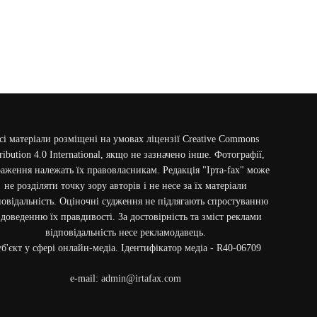
сі матеріали розміщені на умовах ліцензії Creative Commons
ribution 4.0 International, якщо не зазначено інше. Фотографії,
аження належать їх правовласникам. Редакція "Ірта-fax" може
не розділяти точку зору авторів і не несе за їх матеріали
повідальність. Оціночні судження не підлягають спростуванню
 доведенню їх правдивості. За достовірність та зміст реклами
відповідальність несе рекламодавець.
б'єкт у сфері онлайн-медіа. Ідентифікатор медіа - R40-06709
e-mail:
admin@irtafax.com