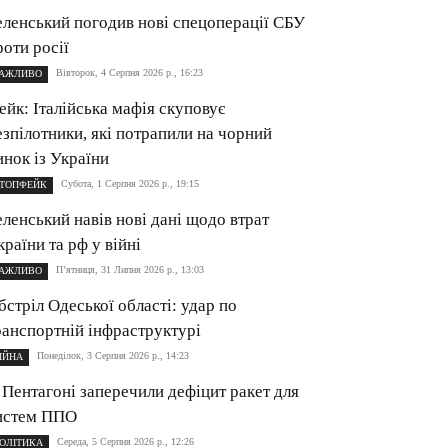
еленський погодив нові спецоперації СБУ
роти росії
Вівторок, 4 Серпня 2026 р., 16:23
АЖЛИВО
ейк: Італійська мафія скуповує
езпілотники, які потрапили на чорний
инок із України
Субота, 1 Серпня 2026 р., 19:15
ТОПФЕЙК
еленський навів нові дані щодо втрат
країни та рф у війні
П’ятниця, 31 Липня 2026 р., 13:03
АЖЛИВО
бстріл Одеської області: удар по
ранспортній інфраструктурі
Понеділок, 3 Серпня 2026 р., 14:23
ІЙНА
 Пентагоні заперечили дефіцит ракет для
истем ППО
Середа, 5 Серпня 2026 р., 12:26
ОЛІТИКА