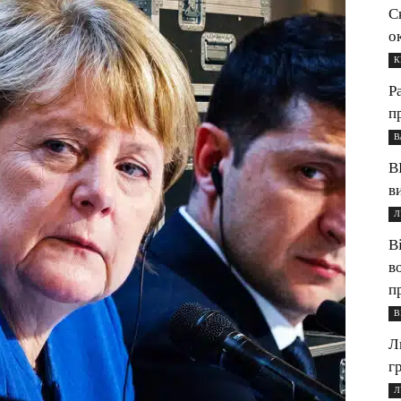
С
о
К
Р
п
В
В
в
Л
В
в
п
В
Л
г
Л