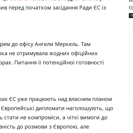
Н
пив перед початком засідання Ради ЄС із
О
П
рем до офісу Ангели Меркель. Там
рка не отримувала жодних офіційних
рах. Питання її потенційної готовності
урах ЄС уже працюють над власним планом
. Європейські дипломати наголошують, що
 стати не компроміси, а чіткі вимоги до
овність до розмови з Європою, але