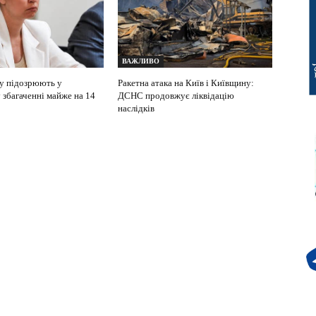
ВАЖЛИВО
у підозрюють у
Ракетна атака на Київ і Київщину:
 збагаченні майже на 14
ДСНС продовжує ліквідацію
наслідків