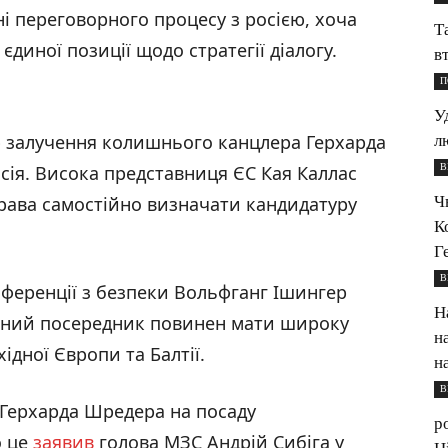
ні переговорного процесу з росією, хоча
Т
єдиної позиції щодо стратегії діалогу.
в
П
У
 залучення колишнього канцлера Герхарда
л
В
сія. Висока представниця ЄС Кая Каллас
Ч
права самостійно визначати кандидатуру
К
Г
В
ференції з безпеки Вольфганг Ішингер
Н
йний посередник повинен мати широку
н
ідної Європи та Балтії.
н
В
 Герхарда Шредера на посаду
р
о це
заявив
голова МЗС Андрій Сибіга у