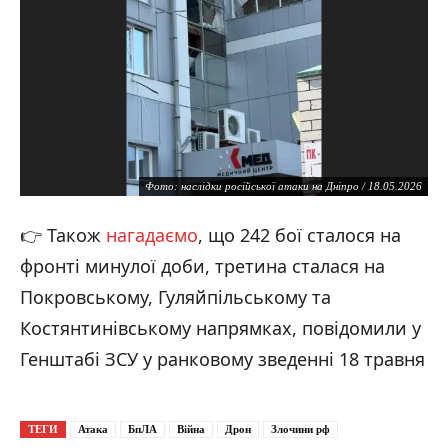
Фото: наслідки російської атаки на Дніпро / 18.05.2026
👉 Також
нагадаємо
, що 242 бої сталося на
фронті минулої доби, третина сталася на
Покровському, Гуляйпільському та
Костянтинівському напрямках, повідомили у
Генштабі ЗСУ у ранковому зведенні 18 травня
ТЕГИ
Атака
БпЛА
Війна
Дрон
Злочини рф
Фото: наслідки російської атаки на Дніпро / 18.05.2026