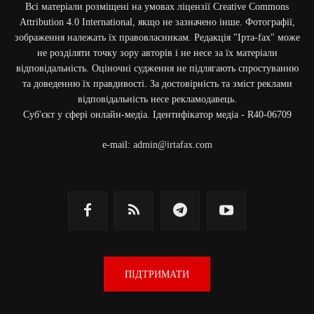
Всі матеріали розміщені на умовах ліцензії Creative Commons
Attribution 4.0 International, якщо не зазначено інше. Фотографії,
зображення належать їх правовласникам. Редакція "Ірта-fax" може
Фото: наслідки російської атаки на Дніпро / 18.05.2026
не розділяти точку зору авторів і не несе за їх матеріали
відповідальність. Оціночні судження не підлягають спростуванню
та доведенню їх правдивості. За достовірність та зміст реклами
відповідальність несе рекламодавець.
Cуб'єкт у сфері онлайн-медіа. Ідентифікатор медіа - R40-06709
e-mail:
admin@irtafax.com
Фото: наслідки російської атаки на Дніпро / 18.05.2026
ПІДТРИМАТИ