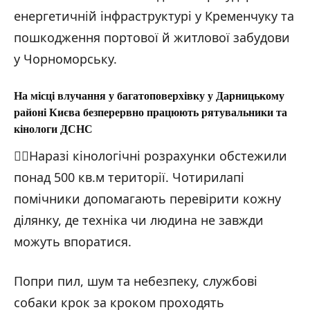
Фото: наслідки російської масованої атаки на Київщину / ДСНС України /
14.05.2026
енергетичній інфраструктурі у Кременчуку та
пошкодження портової й житлової забудови
у Чорноморську.
Фото: наслідки російської масованої атаки на Київщину / ДСНС України /
14.05.2026
На місці влучання у багатоповерхівку у Дарницькому
районі Києва безперервно працюють рятувальники та
кінологи ДСНС
Фото: наслідки російської масованої атаки на Київщину / ДСНС України /
🐕‍🦺Наразі кінологічні розрахунки обстежили
14.05.2026
понад 500 кв.м території. Чотирилапі
Фото: наслідки російської масованої атаки на Київщину / ДСНС України /
14.05.2026
помічники допомагають перевірити кожну
ділянку, де техніка чи людина не завжди
можуть впоратися.
Попри пил, шум та небезпеку, службові
собаки крок за кроком проходять