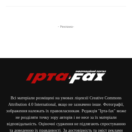
Фото: наслідки російської масованої атаки на Київщину / ДСНС України /
14.05.2026
- Реклама-
Фото: наслідки російської масованої атаки на Київщину / ДСНС України /
14.05.2026
Фото: наслідки російської масованої атаки на Київщину / ДСНС України /
14.05.2026
Фото: наслідки російської масованої атаки на Київщину / ДСНС України /
Всі матеріали розміщені на умовах ліцензії Creative Commons
14.05.2026
Attribution 4.0 International, якщо не зазначено інше. Фотографії,
зображення належать їх правовласникам. Редакція "Ірта-fax" може
не розділяти точку зору авторів і не несе за їх матеріали
відповідальність. Оціночні судження не підлягають спростуванню
та доведенню їх правдивості. За достовірність та зміст реклами