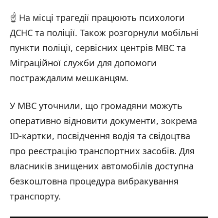
☝️ На місці трагедії працюють психологи
Фото: наслідки російської масованої атаки на Київщину / ДСНС України /
14.05.2026
ДСНС та поліції. Також розгорнули мобільні
пункти поліції, сервісних центрів МВС та
Міграційної служби для допомоги
постраждалим мешканцям.
У МВС уточнили, що громадяни можуть
оперативно відновити документи, зокрема
ID-картки, посвідчення водія та свідоцтва
про реєстрацію транспортних засобів. Для
Фото: наслідки російської масованої атаки на Київщину / ДСНС України /
14.05.2026
власників знищених автомобілів доступна
безкоштовна процедура вибракування
транспорту.