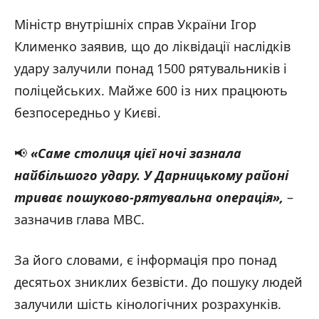
Міністр внутрішніх справ України Ігор
Клименко заявив, що до ліквідації наслідків
удару залучили понад 1500 рятувальників і
поліцейських. Майже 600 із них працюють
безпосередньо у Києві.
📢
«Саме столиця цієї ночі зазнала
Фото: наслідки російської масованої атаки на Київщину / ДСНС України /
найбільшого удару. У Дарницькому районі
14.05.2026
триває пошуково-рятувальна операція
»,
–
зазначив глава МВС.
За його словами, є інформація про понад
десятьох зниклих безвісти. До пошуку людей
залучили шість кінологічних розрахунків.