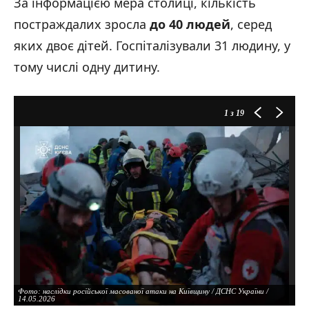
За інформацією мера столиці, кількість
постраждалих зросла
до 40
людей
, серед
яких двоє дітей. Госпіталізували 31 людину, у
тому числі одну дитину.
1
з 19
Фото: наслідки російської масованої атаки на Київщину / ДСНС України /
14.05.2026