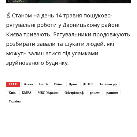
14.05.2026
☝️ Станом на день 14 травня пошуково-
рятувальні роботи у Дарницькому районі
Фото: наслідки російської масованої атаки на Київщину / ДСНС України /
Києва тривають. Рятувальники продовжують
14.05.2026
розбирати завали та шукати людей, які
Фото: наслідки російської масованої атаки на Київщину / ДСНС України /
14.05.2026
можуть залишатися під уламками
зруйнованого будинку.
Фото: наслідки російської масованої атаки на Київщину / ДСНС України /
14.05.2026
ТЕГИ
Атака
БпЛА
Війна
Дрон
ДСНС
Злочини рф
Київ
КМВА
МВС України
Обстріли рф
ракети
рашизм
Україна
Фото: наслідки російської масованої атаки на Київщину / ДСНС України /
14.05.2026
Фото: наслідки російської масованої атаки на Київщину / ДСНС України /
14.05.2026