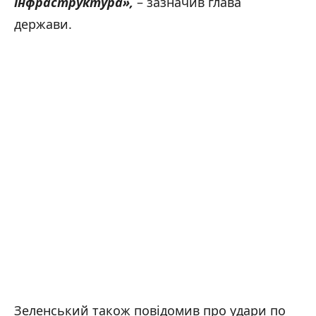
інфраструктура
»,
– зазначив глава
держави.
Фото: наслідки російської масованої атаки на Київщину / ДСНС України /
14.05.2026
Фото: наслідки російської масованої атаки на Київщину / ДСНС України /
14.05.2026
Фото: наслідки російської масованої атаки на Київщину / ДСНС України /
14.05.2026
Фото: наслідки російської масованої атаки на Київщину / ДСНС України /
14.05.2026
Фото: наслідки російської масованої атаки на Київщину / ДСНС України /
14.05.2026
Зеленський також повідомив про удари по