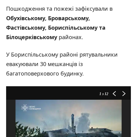
Фото: наслідки російської масованої атаки на Київщину / ДСНС України /
14.05.2026
Пошкодження та пожежі зафіксували в
Обухівському, Броварському,
Фастівському, Бориспільському та
Білоцерківському
районах.
Фото: наслідки російської масованої атаки на Київщину / ДСНС України /
У Бориспільському районі рятувальники
14.05.2026
евакуювали 30 мешканців із
багатоповерхового будинку.
Фото: наслідки російської масованої атаки на Київщину / ДСНС України /
14.05.2026
1
з 12
Фото: наслідки російської масованої атаки на Київщину / ДСНС України /
14.05.2026