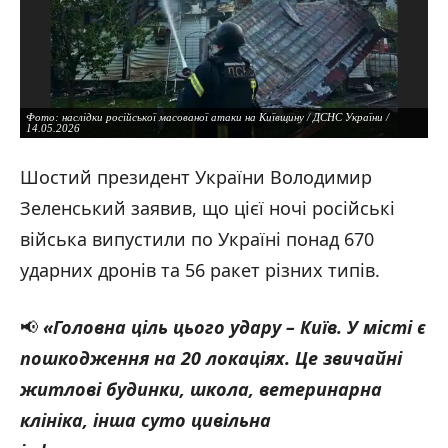
Фото: наслідки російської масованої атаки на Київщину / ДСНС України /
14.05.2026
Фото: наслідки російської масованої атаки на Київщину / ДСНС України /
14.05.2026
Шостий президент України Володимир
Зеленський заявив, що цієї ночі російські
війська випустили по Україні понад 670
Фото: наслідки російської масованої атаки на Київщину / ДСНС України /
14.05.2026
ударних дронів та 56 ракет різних типів.
📢
«Головна ціль цього удару – Київ. У місті є
Фото: наслідки російської масованої атаки на Київщину / ДСНС України /
14.05.2026
пошкодження на 20 локаціях. Це звичайні
Фото: наслідки російської масованої атаки на Київщину / ДСНС України /
житлові будинки, школа, ветеринарна
14.05.2026
клініка, інша суто цивільна