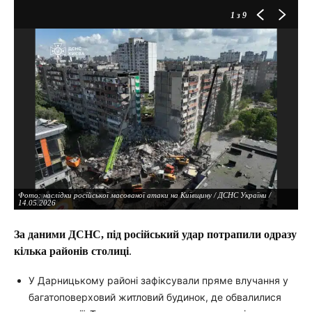
1
з 9
Фото: наслідки російської масованої атаки на Київщину / ДСНС України /
14.05.2026
Фото: наслідки російської масованої атаки на Київщину / ДСНС України /
14.05.2026
За даними ДСНС, під російський удар потрапили одразу
кілька районів столиці
.
Фото: наслідки російської масованої атаки на Київщину / ДСНС України /
14.05.2026
У Дарницькому районі зафіксували пряме влучання у
багатоповерховий житловий будинок, де обвалилися