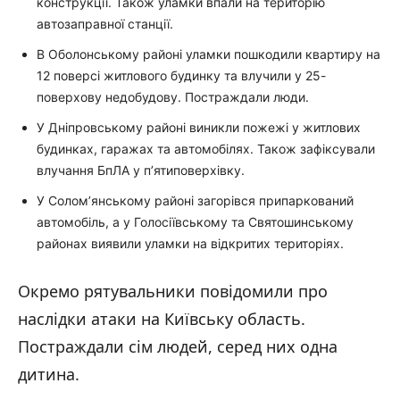
конструкції. Також уламки впали на територію
автозаправної станції.
В Оболонському районі уламки пошкодили квартиру на
12 поверсі житлового будинку та влучили у 25-
Фото: наслідки російської масованої атаки на Київщину / ДСНС України /
14.05.2026
поверхову недобудову. Постраждали люди.
У Дніпровському районі виникли пожежі у житлових
будинках, гаражах та автомобілях. Також зафіксували
влучання БпЛА у п’ятиповерхівку.
Фото: наслідки російської масованої атаки на Київщину / ДСНС України /
14.05.2026
У Солом’янському районі загорівся припаркований
автомобіль, а у Голосіївському та Святошинському
районах виявили уламки на відкритих територіях.
Окремо рятувальники повідомили про
наслідки атаки на Київську область.
Фото: наслідки російської масованої атаки на Київщину / ДСНС України /
14.05.2026
Постраждали сім людей, серед них одна
дитина.