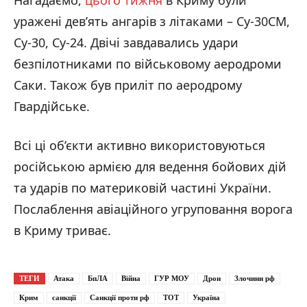
уражені дев’ять ангарів з літаками – Су-30СМ,
Су-30, Су-24. Двічі завдавались удари
безпілотниками по військовому аеродроми
Саки. Також був приліт по аеродрому
Гвардійське.
Всі ці об’єкти активно використовуються
російською армією для ведення бойових дій
та ударів по материковій частині України.
Послаблення авіаційного угруповання ворога
в Криму триває.
ТЕГИ
Атака
БпЛА
Війна
ГУР МОУ
Дрон
Злочини рф
Крим
санкції
Санкції проти рф
ТОТ
Україна