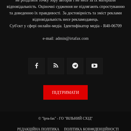
не розділяти точку зору авторів і не несе за їх матеріали
відповідальність. Оціночні судження не підлягають спростуванню
та доведенню їх правдивості. За достовірність та зміст реклами
відповідальність несе рекламодавець.
Cуб'єкт у сфері онлайн-медіа. Ідентифікатор медіа - R40-06709
e-mail:
admin@irtafax.com
ПІДТРИМАТИ
© "Ірта-fax" - ГО "ВІЛЬНИЙ СХІД"
РЕДАКЦІЙНА ПОЛІТИКА
ПОЛІТИКА КОНФІДЕНЦІЙНОСТІ