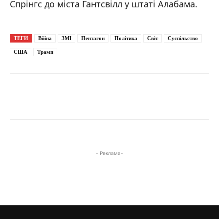
Спрінгс до міста Гантсвілл у штаті Алабама.
ТЕГИ
Війна
ЗМІ
Пентагон
Політика
Світ
Суспільство
США
Трамп
- Реклама-