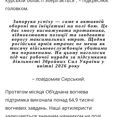
Курській області зберігається”, – підкреслює
головком.
Запорука успіху — саме в активній
обороні та ініціативі на полі бою. Це
дає змогу виснажувати противника,
відновлювати позиції та завдавати
ворогу максимальних втрат. Щодня
російська армія втрачає не менш як
тисячу військовослужбовців убитими
та пораненими. На цьому наголосив
під час робочої наради за підсумками
діяльності Збройних Сил України у
квітні 2026 року
– повідомив Сирський.
Протягом місяця Об’єднана вогнева
підтримка виконала понад 64,9 тисячі
вогневих завдань. Наші артилеристи
залишаються значним чинником на полі