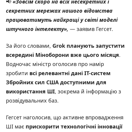
📢
«Зовсім скоро на всіх несекретних і
секретних мережах нашого відомства
працюватимуть найкращі у світі моделі
штучного інтелекту»,
— заявив Гегсет.
За його словами,
Grok планують запустити
всередині Міноборони вже цього місяця
.
Водночас міністр оголосив про намір
зробити
всі релевантні дані ІТ-систем
Збройних сил США доступними для
використання ШІ
, зокрема й інформацію з
розвідувальних баз.
Гегсет наголосив, що активне впровадження
ШІ має
прискорити технологічні інновації