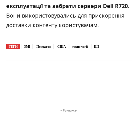
експлуатації та забрати сервери Dell R720
.
Вони використовувались для прискорення
доставки контенту користувачам.
ТЕГИ
ЗМІ
Пентагон
США
технології
ШІ
- Реклама-