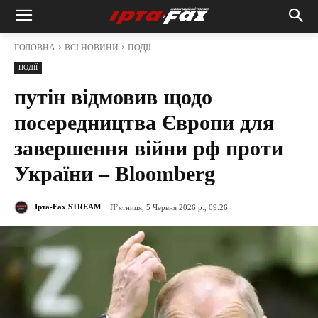
ГОЛОВНА
ВСІ НОВИНИ
ПОДІЇ
ПОДІЇ
путін відмовив щодо
посередництва Європи для
завершення війни рф проти
України – Bloomberg
Ірта-Fax STREAM
П’ятниця, 5 Червня 2026 р., 09:26