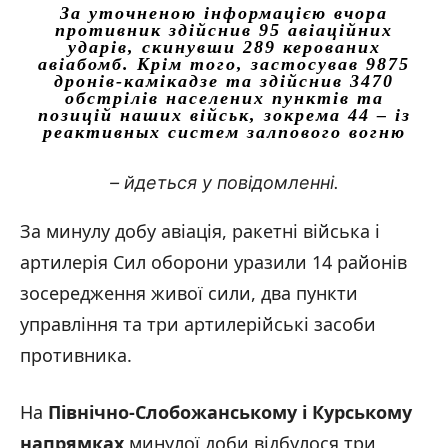
За уточненою інформацією вчора
противник здійснив 95 авіаційних
ударів, скинувши 289 керованих
авіабомб. Крім того, застосував 9875
дронів-камікадзе та здійснив 3470
обстрілів населених пунктів та
позицій наших військ, зокрема 44 – із
реактивных систем залпового вогню
– йдеться у повідомленні.
За минулу добу авіація, ракетні війська і
артилерія Сил оборони уразили 14 районів
зосередження живої сили, два пункти
управління та три артилерійські засоби
противника.
На
Північно-Слобожанському і Курському
напрямках
минулої доби відбулося три