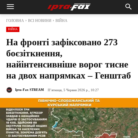
ГОЛОВНА
ВСІ НОВИНИ
ВІЙНА
ВІЙНА
На фронті зафіксовано 273
боєзіткнення,
найінтенсивніше ворог тисне
на двох напрямках – Генштаб
Ірта-Fax STREAM
П’ятниця, 5 Червня 2026 р., 10:27