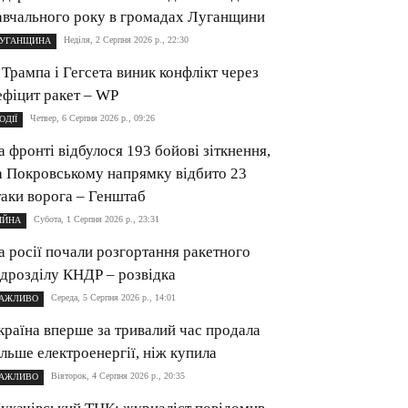
авчального року в громадах Луганщини
Неділя, 2 Серпня 2026 р., 22:30
УГАНЩИНА
 Трампа і Гегсета виник конфлікт через
ефіцит ракет – WP
Четвер, 6 Серпня 2026 р., 09:26
ОДІЇ
а фронті відбулося 193 бойові зіткнення,
а Покровському напрямку відбито 23
таки ворога – Генштаб
Субота, 1 Серпня 2026 р., 23:31
ІЙНА
а росії почали розгортання ракетного
ідрозділу КНДР – розвідка
Середа, 5 Серпня 2026 р., 14:01
АЖЛИВО
країна вперше за тривалий час продала
ільше електроенергії, ніж купила
Вівторок, 4 Серпня 2026 р., 20:35
АЖЛИВО