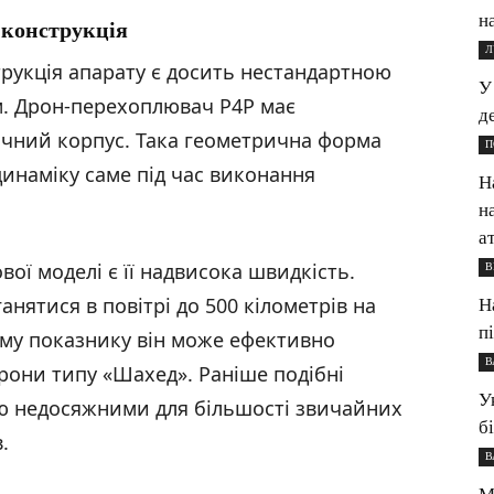
н
 конструкція
Л
рукція апарату є досить нестандартною
У
м. Дрон-перехоплювач P4P має
д
чний корпус. Така геометрична форма
П
динаміку саме під час виконання
Н
н
а
ої моделі є її надвисока швидкість.
В
анятися в повітрі до 500 кілометрів на
Н
п
ому показнику він може ефективно
В
дрони типу «Шахед». Раніше подібні
У
тю недосяжними для більшості звичайних
б
.
В