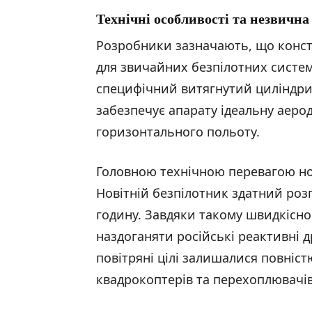
Технічні особливості та незвична
Розробники зазначають, що конст
для звичайних безпілотних систе
специфічний витягнутий циліндри
забезпечує апарату ідеальну аеро
горизонтального польоту.
Головною технічною перевагою нов
Новітній безпілотник здатний розг
годину. Завдяки такому швидкісн
наздоганяти російські реактивні 
повітряні цілі залишалися повніс
квадрокоптерів та перехоплювачів