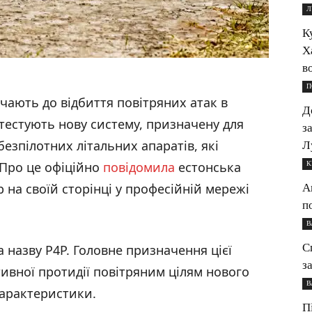
Л
К
Х
в
П
учають до відбиття повітряних атак в
Д
 тестують нову систему, призначену для
з
безпілотних літальних апаратів, які
Л
 Про це офіційно
повідомила
естонська
К
p на своїй сторінці у професійній мережі
А
п
В
С
назву P4P. Головне призначення цієї
з
тивної протидії повітряним цілям нового
В
характеристики.
П