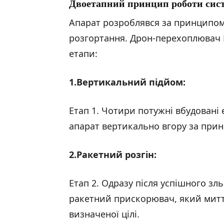
Двоетапний принцип роботи сис
Апарат розроблявся за принципом
розгортання. Дрон-перехоплювач P4
етапи:
1.Вертикальний підйом:
Етап 1. Чотири потужні вбудовані
апарат вертикально вгору за при
2.Ракетний розгін:
Етап 2. Одразу після успішного з
ракетний прискорювач, який митт
визначеної цілі.