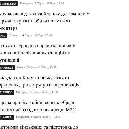
Понеділок, 3 Серпня 2026 р., 21:56
УГАНЩИНА
упував ліки для людей та їжу для тварин: у
аркові окупанти вбили польського
олонтера
Вівторок, 4 Серпня 2026 р., 22:46
ОДІЇ
о суду скеровано справи керівників
ахоплених залізничних станцій на
уганщині
Середа, 5 Серпня 2026 р., 19:58
РИМІНАЛ
віаудар по Краматорську: багато
оранених, триває рятувальна операція
Вівторок, 4 Серпня 2026 р., 17:32
АЖЛИВО
права про благодійні кошти: обрано
апобіжний захід експосадовцю МЗС
Понеділок, 3 Серпня 2026 р., 15:18
АЖЛИВО
ідтримка військових та підготовка до