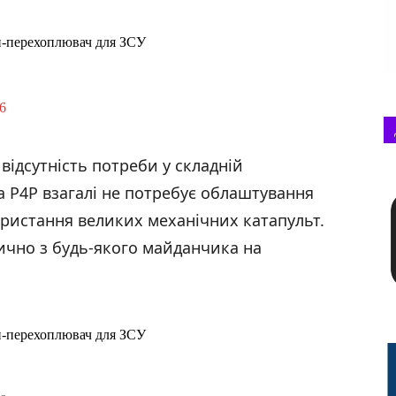
н-перехоплювач для ЗСУ
6
ідсутність потреби у складній
а P4P взагалі не потребує облаштування
ористання великих механічних катапульт.
ично з будь-якого майданчика на
н-перехоплювач для ЗСУ