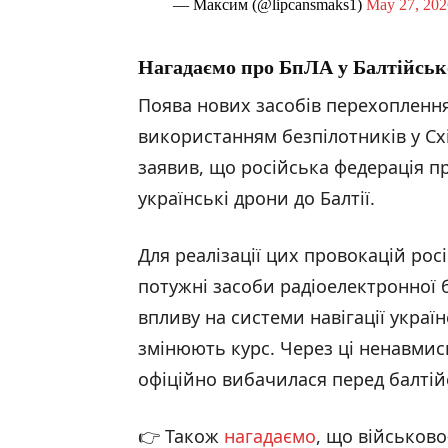
— Максим (@lipcansmaks1)
May 27, 202
Нагадаємо про Б
пЛА у Балтійськ
Поява нових засобів перехоплення 
використанням безпілотників у Схі
заявив, що російська федерація 
українські дрони до Балтії.
Для реалізації цих провокацій рос
потужні засоби радіоелектронної 
впливу на системи навігації украї
змінюють курс. Через ці ненавмис
офіційно вибачилася перед балті
👉 Також
нагадаємо
, що військов