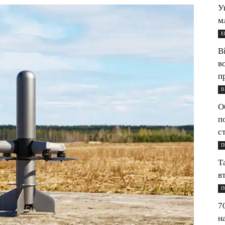
У
м
Е
В
в
п
В
О
п
с
П
Т
в
П
7
н