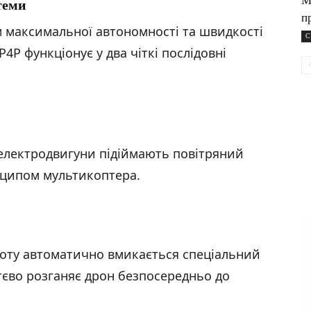
М
теми
п
 максимальної автономності та швидкості
С
P функціонує у два чіткі послідовні
 електродвигуни підіймають повітряний
нципом мультикоптера.
льоту автоматично вмикається спеціальний
єво розганяє дрон безпосередньо до