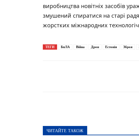
виробництва новітніх засобів ураж
змушений спиратися на старі радя
жорстких міжнародних технологі
ТЕГИ
БпЛА
Війна
Дрон
Естонія
Зброя
Поширити
ЧИТАЙТЕ ТАКОЖ