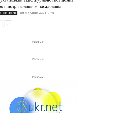
укачівський ТЦК: журналіст повідомив
ро підозри колишнім посадовцям
Четвер, 6 Серпня 2026 р., 17:02
УСПІЛЬСТВО
- Реклама-
- Реклама-
- Реклама -