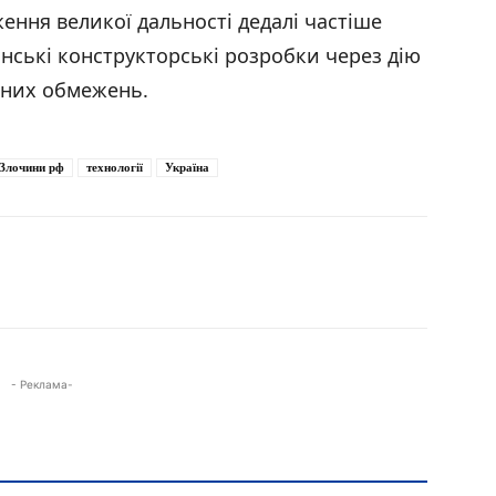
ення великої дальності дедалі частіше
нські конструкторські розробки через дію
чних обмежень.
Злочини рф
технології
Україна
- Реклама-