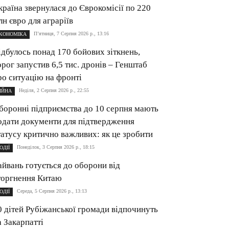
країна звернулася до Єврокомісії по 220
лн євро для аграріїв
П’ятниця, 7 Серпня 2026 р., 13:16
КОНОМІКА
ідбулось понад 170 бойових зіткнень,
орог запустив 6,5 тис. дронів – Генштаб
ро ситуацію на фронті
Неділя, 2 Серпня 2026 р., 22:55
ІЙНА
боронні підприємства до 10 серпня мають
одати документи для підтвердження
татусу критично важливих: як це зробити
Понеділок, 3 Серпня 2026 р., 18:15
ОДІЇ
айвань готується до оборони від
торгнення Китаю
Середа, 5 Серпня 2026 р., 13:13
ОДІЇ
0 дітей Рубіжанської громади відпочинуть
а Закарпатті