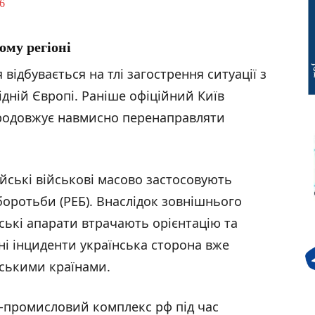
6
ому регіоні
відбувається на тлі загострення ситуації з
дній Європі. Раніше офіційний Київ
продовжує навмисно перенаправляти
ійські військові масово застосовують
боротьби (РЕБ). Внаслідок зовнішнього
нські апарати втрачають орієнтацію та
ні інциденти українська сторона вже
йськими країнами.
о-промисловий комплекс рф під час