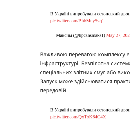
В Україні випробували естонський дро
pic.twitter.com/BhbMny5vq1
— Максим (@lipcansmaks1)
May 27, 202
Важливою перевагою комплексу є в
інфраструктурі. Безпілотна систем
спеціальних злітних смуг або вик
Запуск може здійснюватися практ
передовій.
В Україні випробували естонський дро
pic.twitter.com/QxToK64C4X