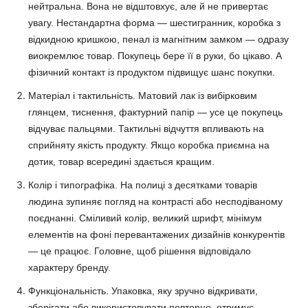
нейтральна. Вона не відштовхує, але й не привертає
увагу. Нестандартна форма — шестигранник, коробка з
відкидною кришкою, пенал із магнітним замком — одразу
виокремлює товар. Покупець бере її в руки, бо цікаво. А
фізичний контакт із продуктом підвищує шанс покупки.
Матеріал і тактильність. Матовий лак із вибірковим
глянцем, тиснення, фактурний папір — усе це покупець
відчуває пальцями. Тактильні відчуття впливають на
сприйняту якість продукту. Якщо коробка приємна на
дотик, товар всередині здається кращим.
Колір і типографіка. На полиці з десятками товарів
людина зупиняє погляд на контрасті або несподіваному
поєднанні. Сміливий колір, великий шрифт, мінімум
елементів на фоні перевантажених дизайнів конкурентів
— це працює. Головне, щоб рішення відповідало
характеру бренду.
Функціональність. Упаковка, яку зручно відкривати,
зберігати або використовувати повторно, отримує