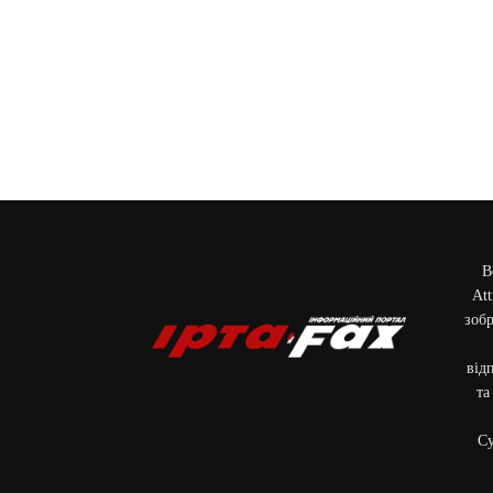
В
Att
зобр
від
та
Cу