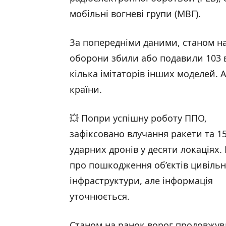
мобільні вогневі групи (МВГ).
За попередніми даними, станом на
оборони збили або подавили 103 
кілька імітаторів інших моделей. А
країни.
💥 Попри успішну роботу ППО,
зафіксовано влучання ракети та 1
ударних дронів у десяти локаціях.
про пошкодження об’єктів цивільн
інфраструктури, але інформація
уточнюється.
Станом на ранок ворог продовжув