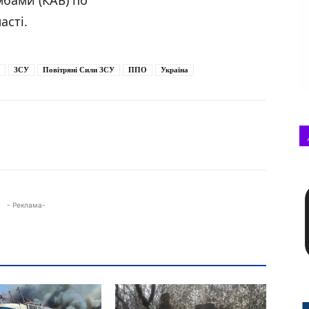
мбами (КАБ) по
асті.
ЗСУ
Повітряні Сили ЗСУ
ППО
Україна
- Реклама-