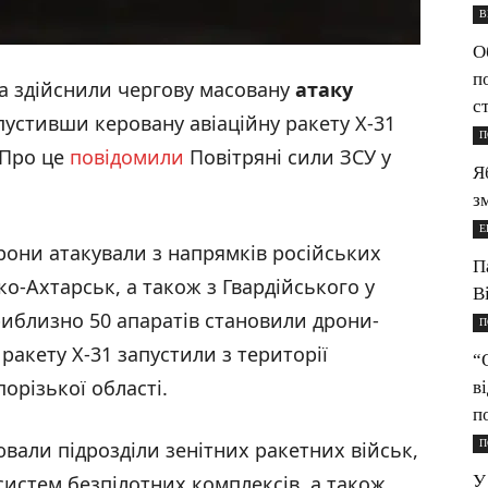
В
О
п
ька здійснили чергову масовану
атаку
с
пустивши керовану авіаційну ракету Х-31
П
. Про це
повідомили
Повітряні сили ЗСУ у
Я
з
Е
дрони атакували з напрямків російських
П
о-Ахтарськ, а також з Гвардійського у
В
иблизно 50 апаратів становили дрони-
П
 ракету Х-31 запустили з території
“
орізької області.
в
п
П
вали підрозділи зенітних ракетних військ,
У
систем безпілотних комплексів, а також