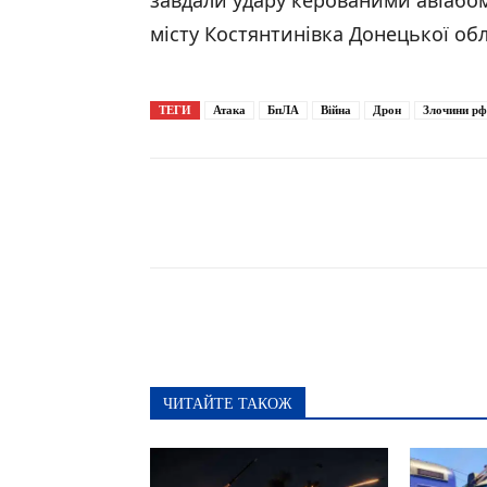
завдали удару керованими авіабо
місту Костянтинівка Донецької обл
ТЕГИ
Атака
БпЛА
Війна
Дрон
Злочини рф
Поширити
ЧИТАЙТЕ ТАКОЖ