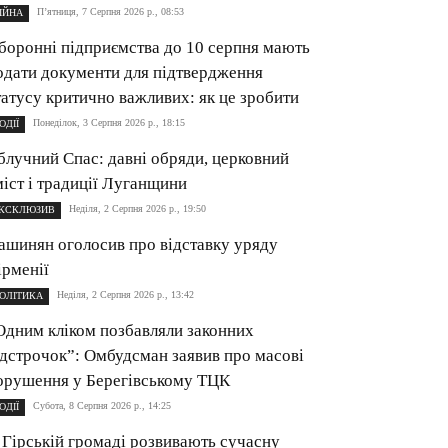
П’ятниця, 7 Серпня 2026 р., 08:53
ІЙНА
боронні підприємства до 10 серпня мають
одати документи для підтвердження
татусу критично важливих: як це зробити
Понеділок, 3 Серпня 2026 р., 18:15
ОДІЇ
блучний Спас: давні обряди, церковний
міст і традиції Луганщини
Неділя, 2 Серпня 2026 р., 19:50
КСКЛЮЗИВ
ашинян оголосив про відставку уряду
ірменії
Неділя, 2 Серпня 2026 р., 13:42
ОЛІТИКА
Одним кліком позбавляли законних
ідстрочок”: Омбудсман заявив про масові
орушення у Берегівському ТЦК
Субота, 8 Серпня 2026 р., 14:25
ОДІЇ
 Гірській громаді розвивають сучасну