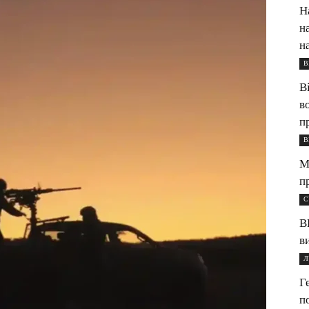
Н
н
н
В
В
в
п
В
М
п
С
В
в
Л
Г
п