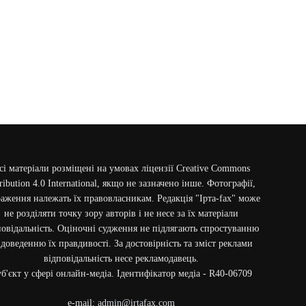
сі матеріали розміщені на умовах ліцензії Creative Commons
ribution 4.0 International, якщо не зазначено інше. Фотографії,
аження належать їх правовласникам. Редакція "Ірта-fax" може
не розділяти точку зору авторів і не несе за їх матеріали
повідальність. Оціночні судження не підлягають спростуванню
 доведенню їх правдивості. За достовірність та зміст реклами
відповідальність несе рекламодавець.
б'єкт у сфері онлайн-медіа. Ідентифікатор медіа - R40-06709
e-mail:
admin@irtafax.com