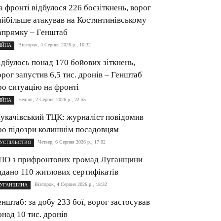
а фронті відбулося 226 боєзіткнень, ворог
айбільше атакував на Костянтинівському
апрямку – Генштаб
Вівторок, 4 Серпня 2026 р., 10:32
ІЙНА
ідбулось понад 170 бойових зіткнень,
орог запустив 6,5 тис. дронів – Генштаб
ро ситуацію на фронті
Неділя, 2 Серпня 2026 р., 22:55
ІЙНА
укачівський ТЦК: журналіст повідомив
ро підозри колишнім посадовцям
Четвер, 6 Серпня 2026 р., 17:02
УСПІЛЬСТВО
ПО з прифронтових громад Луганщини
идано 110 житлових сертифікатів
Вівторок, 4 Серпня 2026 р., 18:32
УГАНЩИНА
енштаб: за добу 233 бої, ворог застосував
онад 10 тис. дронів