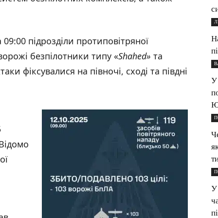
с
Л
Н
 09:00 підрозділи протиповітряної
п
ворожі безпілотники типу «
Shahed
»
та
В
таки фіксувалися на півночі, сході та півдні
У
п
Ю
П
5
Ч
 Відомо
я
ої
ти
П
У
ч
п
ав