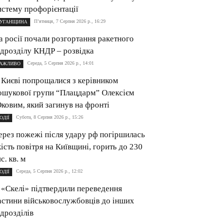
истему профорієнтації
П’ятниця, 7 Серпня 2026 р., 16:29
УГАНЩИНА
а росії почали розгортання ракетного
ідрозділу КНДР – розвідка
Середа, 5 Серпня 2026 р., 14:01
АЖЛИВО
 Києві попрощалися з керівником
ошукової групи “Плацдарм” Олексієм
ковим, який загинув на фронті
Субота, 8 Серпня 2026 р., 15:26
ОДІЇ
ерез пожежі після удару рф погіршилась
кість повітря на Київщині, горить до 230
с. кв. м
Середа, 5 Серпня 2026 р., 12:02
ОДІЇ
 «Скелі» підтвердили переведення
астини військовослужбовців до інших
ідрозділів