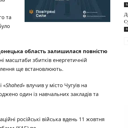
В
Д
го та
С
було
В
онецька область залишилася повністю
чні масштаби збитків енергетичній
овлення ще встановлюють.
і «
Shahed
»
влучив у місто Чугуїв на
оджено один із навчальних закладів та
аційні російські війська вдень 11 жовтня