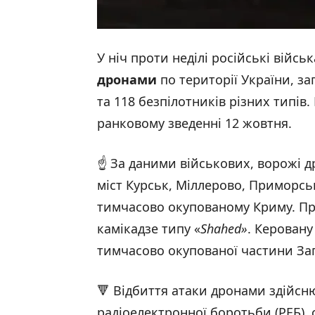
У ніч проти неділі російські війс
дронами
по території України, за
та 118 безпілотників різних типів
ранковому зведенні 12 жовтня.
☝️ За даними військових, ворожі 
міст Курськ, Міллерово, Приморськ
тимчасово окупованому Криму. Пр
камікадзе типу «
Shahed
»
. Керовану
тимчасово окупованої частини Зап
🔻 Відбиття атаки дронами здійсню
радіоелектронної боротьби (РЕБ), 