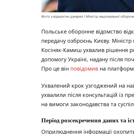
Фото з відкритих джерел / Міністр національної оборо
Польське оборонне відомство відк
передачу озброєнь Києву. Міністр
Косіняк-Камиш ухвалив рішення р
допомогу Україні, надану після по
Про це він
повідомив
на платформі 
Ухвалений крок узгоджений на на
ухвалили після консультацій із пр
на вимоги законодавства та суспіл
Період розсекречення даних та і
Оприлюднення інформації охопить