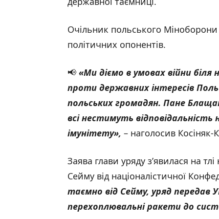
державної таємниці.
Очільник польського Міноборони 
політичних опонентів.
📢
«
Ми діємо в умовах війни біля
проти державних інтересів Польщ
польських громадян. Пане Блащак,
всі нестимуть відповідальність
імунітету
»
,
– наголосив Косіняк-
Заява глави уряду з’явилася на тл
Сейму від націоналістичної Конф
таємно від Сейму, уряд передав У
перехоплювальні ракети до систе