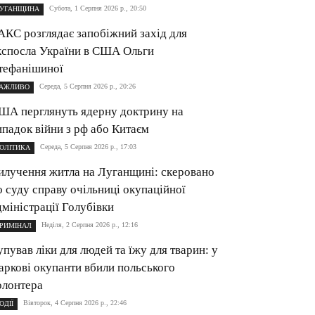
Субота, 1 Серпня 2026 р., 20:50
УГАНЩИНА
АКС розглядає запобіжний захід для
кспосла України в США Ольги
тефанішиної
Середа, 5 Серпня 2026 р., 20:26
АЖЛИВО
ША перглянуть ядерну доктрину на
ипадок війни з рф або Китаєм
Середа, 5 Серпня 2026 р., 17:03
ОЛІТИКА
илучення житла на Луганщині: cкеровано
о суду справу очільниці окупаційної
дміністрації Голубівки
Неділя, 2 Серпня 2026 р., 12:16
РИМІНАЛ
упував ліки для людей та їжу для тварин: у
аркові окупанти вбили польського
олонтера
Вівторок, 4 Серпня 2026 р., 22:46
ОДІЇ