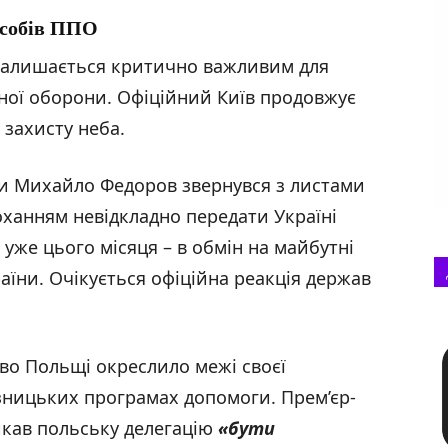
асобів ППО
 залишається критично важливим для
ної оборони. Офіційний Київ продовжує
захисту неба.
ни Михайло Федоров звернувся з листами
оханням невідкладно передати Україні
в уже цього місяця – в обмін на майбутні
аїни. Очікується офіційна реакція держав
.
тво Польщі окреслило межі своєї
юзницьких програмах допомоги. Прем’єр-
икав польську делегацію
«
бути