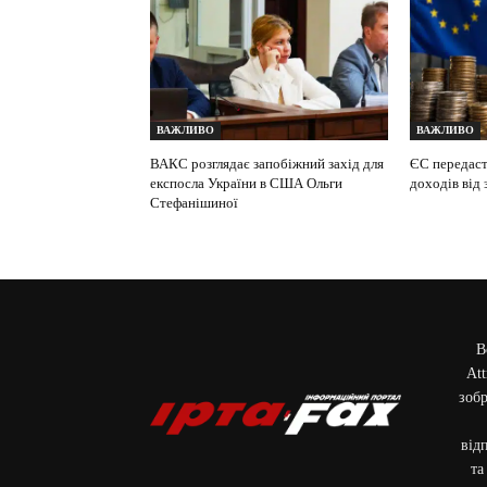
ВАЖЛИВО
ВАЖЛИВО
ВАКС розглядає запобіжний захід для
ЄС передасть
експосла України в США Ольги
доходів від
Стефанішиної
В
Att
зобр
від
та