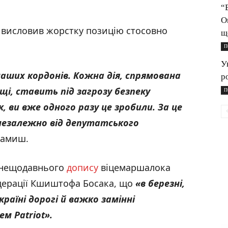
“
О
висловив жорстку позицію стосовно
щ
П
У
 наших кордонів. Кожна дія, спрямована
р
і, ставить під загрозу безпеку
П
 ви вже одного разу це зробили. За це
 незалежно від депутатського
Камиш.
і нещодавнього
допису
віцемаршалока
едерації Кшиштофа Босака, що
«
в березні,
країні дорогі й важко замінні
м Patriot
»
.