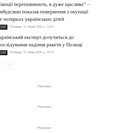
Емоції переповнюють, я дуже щаслива” –
мбудсман показав повернення з окупації
е чотирьох українських дітей
П’ятниця, 31 Липня 2026 р., 18:01
ОДІЇ
країнський експерт долучиться до
озслідування падіння ракети у Польщі
П’ятниця, 31 Липня 2026 р., 09:53
ОДІЇ
- Реклама-
- Реклама-
- Реклама -