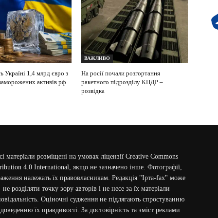
ВАЖЛИВО
 Україні 1,4 млрд євро з
На росії почали розгортання
 заморожених активів рф
ракетного підрозділу КНДР –
розвідка
сі матеріали розміщені на умовах ліцензії Creative Commons
ribution 4.0 International, якщо не зазначено інше. Фотографії,
аження належать їх правовласникам. Редакція "Ірта-fax" може
не розділяти точку зору авторів і не несе за їх матеріали
повідальність. Оціночні судження не підлягають спростуванню
 доведенню їх правдивості. За достовірність та зміст реклами