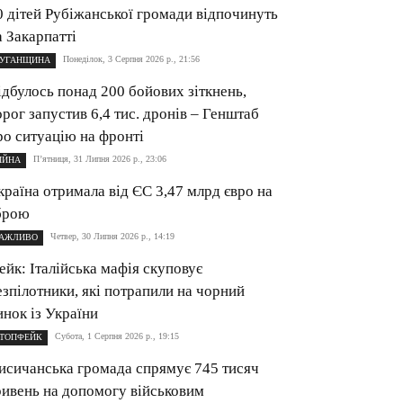
0 дітей Рубіжанської громади відпочинуть
а Закарпатті
Понеділок, 3 Серпня 2026 р., 21:56
УГАНЩИНА
ідбулось понад 200 бойових зіткнень,
орог запустив 6,4 тис. дронів – Генштаб
ро ситуацію на фронті
П’ятниця, 31 Липня 2026 р., 23:06
ІЙНА
країна отримала від ЄС 3,47 млрд євро на
брою
Четвер, 30 Липня 2026 р., 14:19
АЖЛИВО
ейк: Італійська мафія скуповує
езпілотники, які потрапили на чорний
инок із України
Субота, 1 Серпня 2026 р., 19:15
ТОПФЕЙК
исичанська громада спрямує 745 тисяч
ривень на допомогу військовим