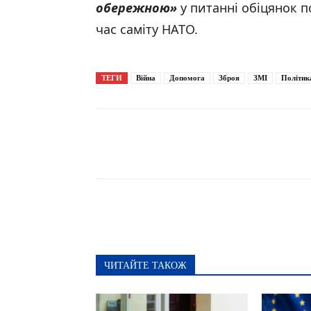
обережною
»
у питанні обіцянок п
час саміту НАТО.
ТЕГИ
Війна
Допомога
Зброя
ЗМІ
Політик
Поширити
ЧИТАЙТЕ ТАКОЖ