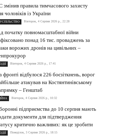
С змінив правила тимчасового захисту
ля чоловіків із України
Вівторок, 4 Серпня 2026 р., 22:28
УСПІЛЬСТВО
ід початку повномасштабної війни
афіксовано понад 16 тис. проваджень за
таки ворожих дронів на цивільних –
енпрокурор
Вівторок, 4 Серпня 2026 р., 17:41
ОДІЇ
а фронті відбулося 226 боєзіткнень, ворог
айбільше атакував на Костянтинівському
апрямку – Генштаб
Вівторок, 4 Серпня 2026 р., 10:32
ІЙНА
боронні підприємства до 10 серпня мають
одати документи для підтвердження
татусу критично важливих: як це зробити
Понеділок, 3 Серпня 2026 р., 18:15
ОДІЇ