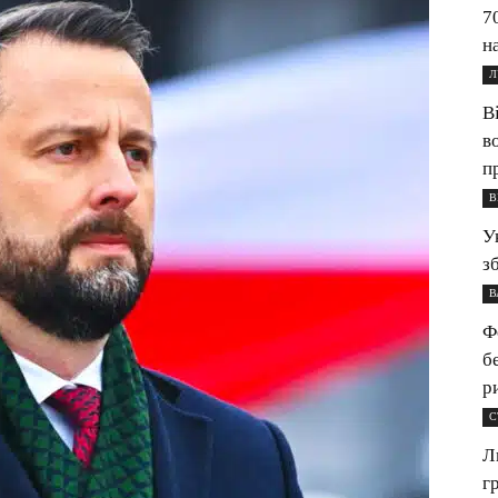
7
н
Л
В
в
п
В
У
з
В
Ф
б
р
С
Л
г