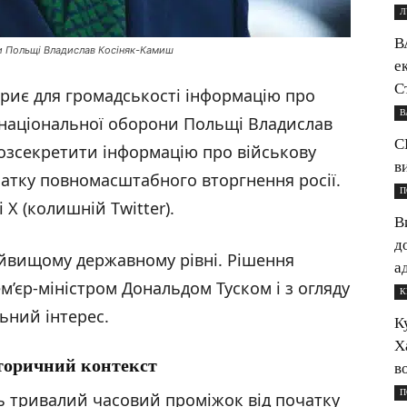
Л
В
ни Польщі Владислав Косіняк-Камиш
е
С
риє для громадськості інформацію про
В
 національної оборони Польщі Владислав
С
озсекретити інформацію про військову
в
чатку повномасштабного вторгнення росії.
П
X (колишній Twitter).
В
д
йвищому державному рівні. Рішення
а
ем’єр-міністром Дональдом Туском і з огляду
К
ьний інтерес.
К
Х
сторичний контекст
в
П
 тривалий часовий проміжок від початку