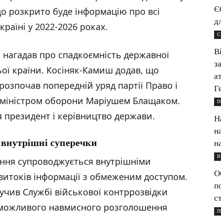
Є
що розкрито буде інформацію про всі
д
раїні у 2022-2026 роках.
С
В
 нагадав про спадкоємність державної
з
ьої країни. Косіняк-Камиш додав, що
а
розпочав попередній уряд партії Право і
Г
м міністром оборони Маріушем Блащаком.
П
 президент і керівництво держави.
Н
н
 внутрішні суперечки
н
В
ння супроводжується внутрішніми
О
итоків інформації з обмеженим доступом.
п
учив Службі військової контррозвідки
с
 можливого навмисного розголошення
П