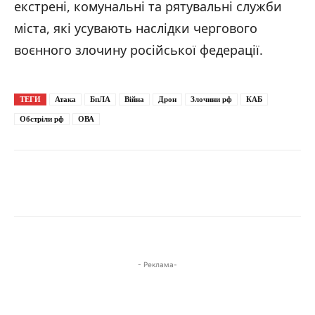
екстрені, комунальні та рятувальні служби
міста, які усувають наслідки чергового
воєнного злочину російської федерації.
ТЕГИ
Атака
БпЛА
Війна
Дрон
Злочини рф
КАБ
Обстріли рф
ОВА
Фото: наслідки російських атак на Запоріжжя / ДСНС України / 03.07.2026
- Реклама-