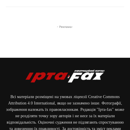
- Реклама-
Фото: наслідки російської атаки на Київ / ДСНС України / 06.07.2026
Всі матеріали розміщені на умовах ліцензії Creative Commons
Attribution 4.0 International, якщо не зазначено інше. Фотографії,
Фото: наслідки російської атаки на Київ / ДСНС України / 06.07.2026
зображення належать їх правовласникам. Редакція "Ірта-fax" може
не розділяти точку зору авторів і не несе за їх матеріали
відповідальність. Оціночні судження не підлягають спростуванню
та доведенню їх правдивості. За достовірність та зміст реклами