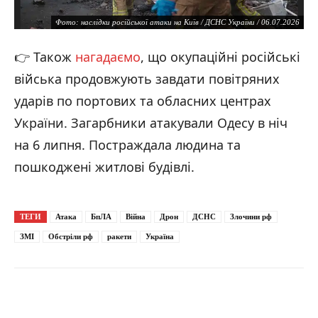
Фото: наслідки російської атаки на Київ / ДСНС України / 06.07.2026
👉 Також
нагадаємо
, що окупаційні російські
війська продовжують завдати повітряних
ударів по портових та обласних центрах
України. Загарбники атакували Одесу в ніч
на 6 липня. Постраждала людина та
пошкоджені житлові будівлі.
Фото: наслідки російської атаки на Київ / ДСНС України / 06.07.2026
ТЕГИ
Атака
БпЛА
Війна
Дрон
ДСНС
Злочини рф
ЗМІ
Обстріли рф
ракети
Україна