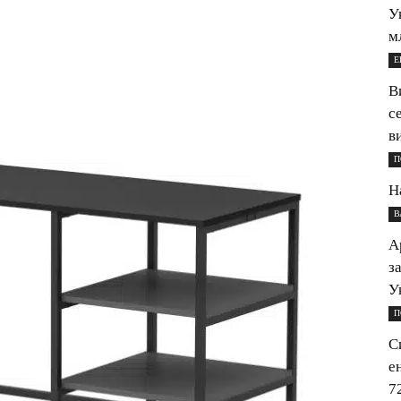
У
м
Е
В
с
в
П
Н
В
А
з
У
П
С
е
7