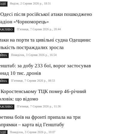
Неділя, 2 Серпня 2026 р., 18:51
ОДІЇ
 Одесі після російської атаки пошкоджено
тадіон «Чорноморець»
П’ятниця, 7 Серпня 2026 р., 20:44
АЖЛИВО
таки на порти та цивільні судна Одещини:
ількість постраждалих зросла
Понеділок, 3 Серпня 2026 р., 16:54
ІЙНА
енштаб: за добу 233 бої, ворог застосував
онад 10 тис. дронів
П’ятниця, 7 Серпня 2026 р., 08:53
ІЙНА
 Коростенському ТЦК помер 46-річний
оловік: що відомо
П’ятниця, 7 Серпня 2026 р., 11:36
АЖЛИВО
ретина боїв на фронті припала на три
апрямки – карта від Генштабу
Понеділок, 3 Серпня 2026 р., 10:07
ОДІЇ