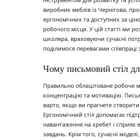
інструментом для розвитку та успі
виробник меблів із Чернігова, п
ергономічних та доступних за цін
робочого місця. У цій статті ми р
школяра, враховуючи сучасні потр
поділимося перевагами співпраці 
Чому письмовий стіл дл
Правильно облаштоване робоче міс
концентрацію та мотивацію. Пись
варто, якщо ви прагнете створити
Ергономічний стіл допомагає підт
навантаження на хребет і сприяє
завдань. Крім того, сучасні моделі