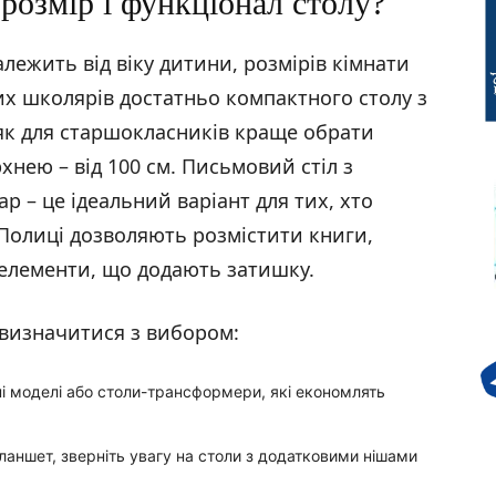
розмір і функціонал столу?
лежить від віку дитини, розмірів кімнати
их школярів достатньо компактного столу з
 як для старшокласників краще обрати
нею – від 100 см. Письмовий стіл з
 – це ідеальний варіант для тих, хто
 Полиці дозволяють розмістити книги,
 елементи, що додають затишку.
 визначитися з вибором:
і моделі або столи-трансформери, які економлять
аншет, зверніть увагу на столи з додатковими нішами