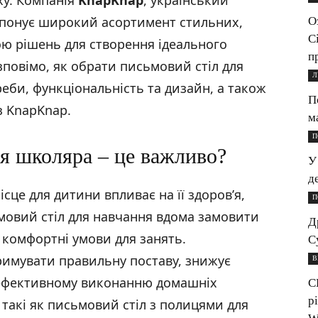
ху. Компанія
KnapKnap
, український
ропонує широкий асортимент стильних,
О
С
ою рішень для створення ідеального
п
озповімо, як обрати письмовий стіл для
Л
еби, функціональність та дизайн, а також
П
з KnapKnap.
м
П
я школяра – це важливо?
У
д
це для дитини впливає на її здоров’я,
П
мовий стіл для навчання вдома замовити
Д
 комфортні умови для занять.
С
римувати правильну поставу, знижує
В
 ефективному виконанню домашніх
С
р
, такі як письмовий стіл з полицями для