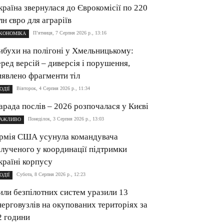
країна звернулася до Єврокомісії по 220
лн євро для аграріїв
П’ятниця, 7 Серпня 2026 р., 13:16
КОНОМІКА
ибухи на полігоні у Хмельницькому:
еред версій – диверсія і порушення,
иявлено фрагменти тіл
Вівторок, 4 Серпня 2026 р., 11:34
ОДІЇ
арада послів – 2026 розпочалася у Києві
Понеділок, 3 Серпня 2026 р., 13:03
АЖЛИВО
рмія США усунула командувача
алученого у координації підтримки
країні корпусу
Субота, 8 Серпня 2026 р., 12:23
ОДІЇ
или безпілотних систем уразили 13
нерговузлів на окупованих територіях за
2 години