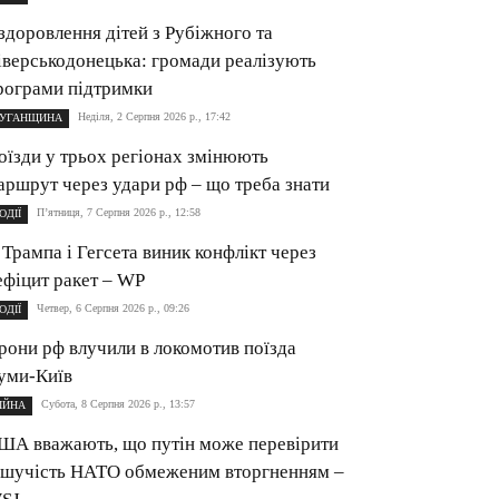
здоровлення дітей з Рубіжного та
іверськодонецька: громади реалізують
рограми підтримки
Неділя, 2 Серпня 2026 р., 17:42
УГАНЩИНА
оїзди у трьох регіонах змінюють
аршрут через удари рф – що треба знати
П’ятниця, 7 Серпня 2026 р., 12:58
ОДІЇ
 Трампа і Гегсета виник конфлікт через
ефіцит ракет – WP
Четвер, 6 Серпня 2026 р., 09:26
ОДІЇ
рони рф влучили в локомотив поїзда
уми-Київ
Субота, 8 Серпня 2026 р., 13:57
ІЙНА
ША вважають, що путін може перевірити
ішучість НАТО обмеженим вторгненням –