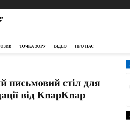
ЮЗИВ
ТОЧКА ЗОРУ
ВІДЕО
ПРО НАС
ий письмовий стіл для
ації від KnapKnap