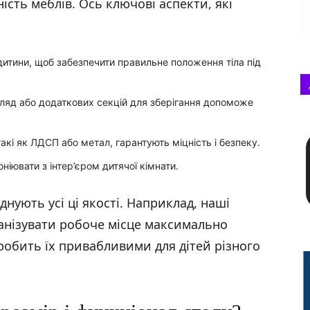
ість меблів. Ось ключові аспекти, які
 дитини, щоб забезпечити правильне положення тіла під
хляд або додаткових секцій для зберігання допоможе
 такі як ЛДСП або метал, гарантують міцність і безпеку.
ніювати з інтер’єром дитячої кімнати.
днують усі ці якості. Наприклад, наші
анізувати робоче місце максимально
обить їх привабливими для дітей різного