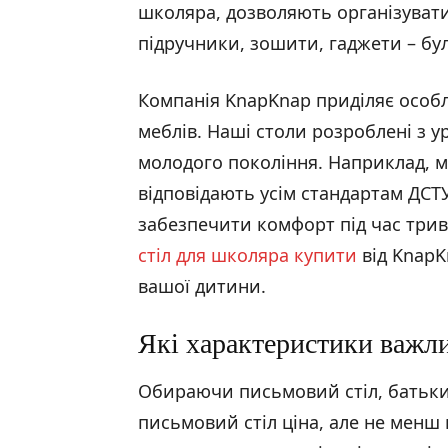
школяра, дозволяють організувати 
підручники, зошити, гаджети – бул
Компанія KnapKnap приділяє особли
меблів. Наші столи розроблені з у
молодого покоління. Наприклад, м
відповідають усім стандартам ДСТ
забезпечити комфорт під час трив
стіл для школяра купити
від KnapKn
вашої дитини.
Які характеристики важли
Обираючи письмовий стіл, батьки
письмовий стіл ціна, але не менш