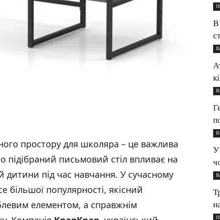
П
В
с
В
А
к
В
Г
п
В
ного простору для школяра – це важлива
У
но підібраний письмовий стіл впливає на
ч
ій дитини під час навчання. У сучасному
В
се більшої популярності, якісний
Т
блевим елементом, а справжнім
н
П