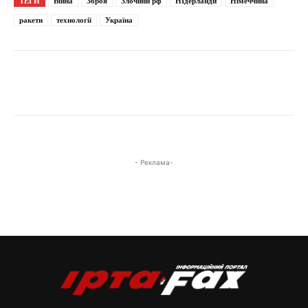
ТЕГИ
Війна
Зброя
Злочини рф
НІдерланди
Німеччина
ракети
технології
Україна
- Реклама-