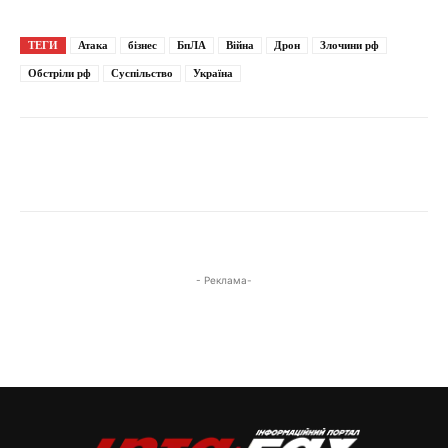
ТЕГИ
Атака
бізнес
БпЛА
Війна
Дрон
Злочини рф
Обстріли рф
Суспільство
Україна
- Реклама-