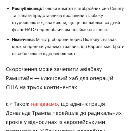
Республіканці:
Голови комітетів зі збройних сил Сенату
та Палати представників висловили «глибоку
стурбованість», вважаючи, що це послаблює східний
фланг НАТО перед обличчям російської агресії.
Німеччина:
Міністр оборони Борис Пісторіус назвав
крок «передбачуваним» і заявив, що Європа має брати
на себе більше відповідальності.
Скорочення може зачепити авіабазу
Рамштайн — ключовий хаб для операцій
США на трьох континентах.
👉 Також
нагадаємо
, що адміністрація
Дональда Трампа перейшла до радикальних
кроків у відносинах із європейськими
партнерами. У Вашингтоні розробили