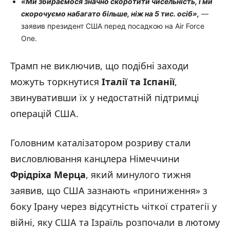
«Ми збираємося значно скоротити чисельність, і ми
скорочуємо набагато більше, ніж на 5 тис. осіб»,
—
заявив президент США перед посадкою на Air Force
One.
Трамп не виключив, що подібні заходи
можуть торкнутися
Італії та Іспанії
,
звинувативши їх у недостатній підтримці
операцій США.
Головним каталізатором розриву стали
висловлювання канцлера Німеччини
Фрідріха Мерца
, який минулого тижня
заявив, що США зазнають «приниження» з
боку Ірану через відсутність чіткої стратегії у
війні, яку США та Ізраїль розпочали в лютому