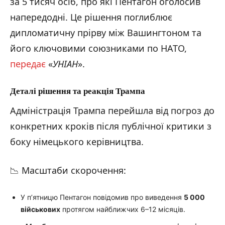
за 5 тисяч осіб, про які Пентагон оголосив
напередодні. Це рішення поглиблює
дипломатичну прірву між Вашингтоном та
його ключовими союзниками по НАТО,
передає
«
УНІАН
».
Деталі рішення та реакція Трампа
Адміністрація Трампа перейшла від погроз до
конкретних кроків після публічної критики з
боку німецького керівництва.
📉 Масштаби скорочення:
У п’ятницю Пентагон повідомив про виведення
5 000
військових
протягом найближчих 6–12 місяців.