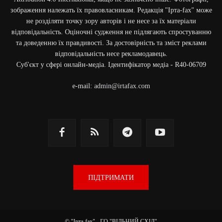
зображення належать їх правовласникам. Редакція "Ірта-fax" може
не розділяти точку зору авторів і не несе за їх матеріали
відповідальність. Оціночні судження не підлягають спростуванню
та доведенню їх правдивості. За достовірність та зміст реклами
відповідальність несе рекламодавець.
Cуб'єкт у сфері онлайн-медіа. Ідентифікатор медіа - R40-06709
e-mail:
admin@irtafax.com
ПІДТРИМАТИ
© "Ірта-fax" - ГО "ВІЛЬНИЙ СХІД"