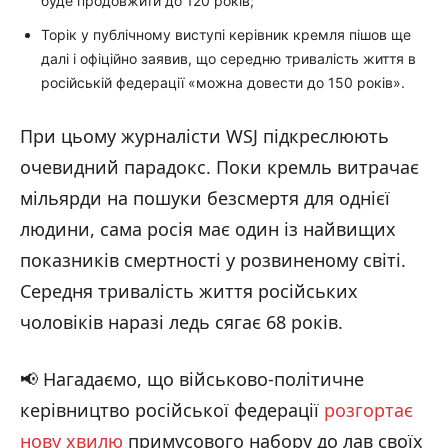
буде продовжити до 120 років;
Торік у публічному виступі керівник кремля пішов ще
далі і офіційно заявив, що середню тривалість життя в
російській федерації «можна довести до 150 років».
При цьому журналісти WSJ підкреслюють
очевидний парадокс. Поки кремль витрачає
мільярди на пошуки безсмертя для однієї
людини, сама росія має один із найвищих
показників смертності у розвиненому світі.
Середня тривалість життя російських
чоловіків наразі ледь сягає 68 років.
📢 Нагадаємо, що військово-політичне
керівництво російської федерації
розгортає
нову хвилю
примусового набору до лав своїх