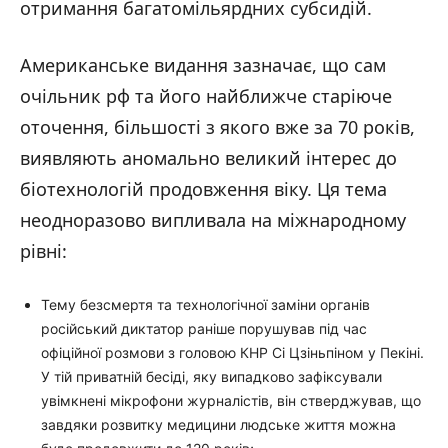
отримання багатомільярдних субсидій.
Американське видання зазначає, що сам
очільник рф та його найближче старіюче
оточення, більшості з якого вже за 70 років,
виявляють аномально великий інтерес до
біотехнологій продовження віку. Ця тема
неодноразово випливала на міжнародному
рівні:
Тему безсмертя та технологічної заміни органів
російський диктатор раніше порушував під час
офіційної розмови з головою КНР Сі Цзіньпіном у Пекіні.
У тій приватній бесіді, яку випадково зафіксували
увімкнені мікрофони журналістів, він стверджував, що
завдяки розвитку медицини людське життя можна