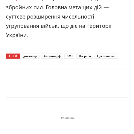
збройних сил. Головна мета цих дій —
суттєве розширення чисельності
угруповання військ, що діє на території
України.
ТЕГИ
диктатор
Злочини рф
ЗМІ
На росії
Суспільство
- Реклама-