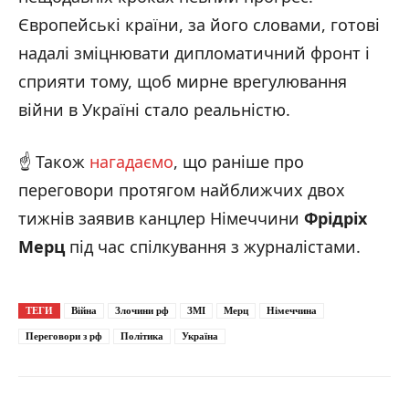
Європейські країни, за його словами, готові
надалі зміцнювати дипломатичний фронт і
сприяти тому, щоб мирне врегулювання
війни в Україні стало реальністю.
☝️ Також
нагадаємо
, що раніше про
переговори протягом найближчих двох
тижнів заявив канцлер Німеччини
Фрідріх
Мерц
під час спілкування з журналістами.
ТЕГИ
Війна
Злочини рф
ЗМІ
Мерц
Німеччина
Переговори з рф
Політика
Україна