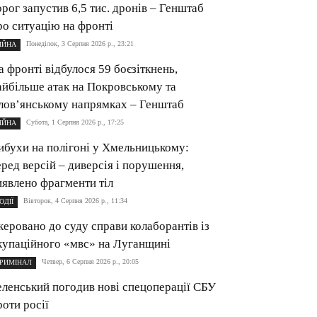
орог запустив 6,5 тис. дронів – Генштаб
ро ситуацію на фронті
Понеділок, 3 Серпня 2026 р., 23:21
ІЙНА
а фронті відбулося 59 боєзіткнень,
айбільше атак на Покровському та
лов’янському напрямках – Генштаб
Субота, 1 Серпня 2026 р., 17:25
ІЙНА
ибухи на полігоні у Хмельницькому:
еред версій – диверсія і порушення,
иявлено фрагменти тіл
Вівторок, 4 Серпня 2026 р., 11:34
ОДІЇ
керовано до суду справи колаборантів із
купаційного «мвс» на Луганщині
Четвер, 6 Серпня 2026 р., 20:05
РИМІНАЛ
еленський погодив нові спецоперації СБУ
роти росії