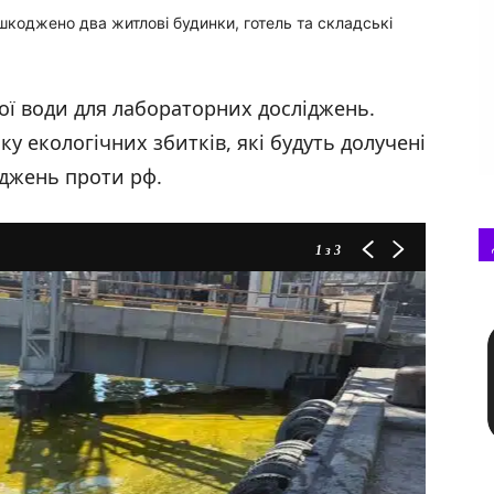
шкоджено два житлові будинки, готель та складські
кої води для лабораторних досліджень.
ку екологічних збитків, які будуть долучені
аджень проти рф.
1
з 3