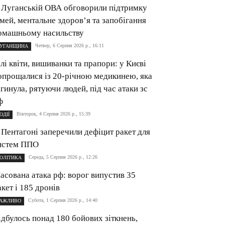
 Луганській ОВА обговорили підтримку
імей, ментальне здоров’я та запобігання
омашньому насильству
Четвер, 6 Серпня 2026 р., 16:11
УГАНЩИНА
ілі квіти, вишиванки та прапори: у Києві
опрощалися із 20-річною медикинею, яка
агинула, рятуючи людей, під час атаки зс
ф
Вівторок, 4 Серпня 2026 р., 15:39
ОДІЇ
 Пентагоні заперечили дефіцит ракет для
истем ППО
Середа, 5 Серпня 2026 р., 12:26
ОЛІТИКА
асована атака рф: ворог випустив 35
акет і 185 дронів
Субота, 1 Серпня 2026 р., 14:40
АЖЛИВО
ідбулось понад 180 бойових зіткнень,