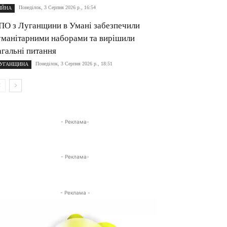
Понеділок, 3 Серпня 2026 р., 16:54
ІЙНА
ПО з Луганщини в Умані забезпечили
уманітарними наборами та вирішили
агальні питання
Понеділок, 3 Серпня 2026 р., 18:51
УГАНЩИНА
- Реклама-
- Реклама-
- Реклама -