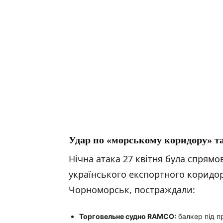
Удар по
«морському коридору
» т
Нічна атака 27 квітня була спрямо
українського експортного коридор
Чорноморськ, постраждали:
Торговельне судно RAMCO:
балкер під п