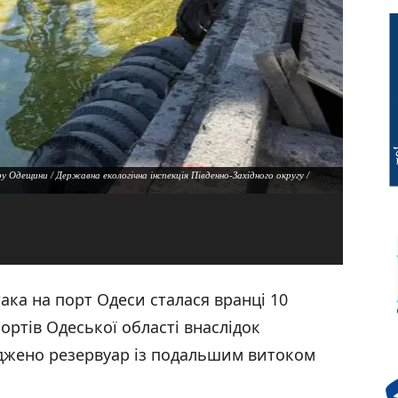
 Одещини / Державна екологічна інспекція Південно-Західного округу /
ка на порт Одеси сталася вранці 10
портів Одеської області внаслідок
оджено резервуар із подальшим витоком