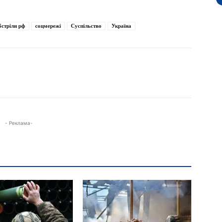
стріли рф
соцмережі
Суспільство
Україна
 Одещини / Державна екологічна інспекція Південно-Західного округу /
- Реклама-