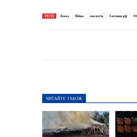
ТЕГИ
Атака
Війна
екологія
Злочини рф
Об
Поширити
Фото: наслідки російського удару на портову інфраструктуру
27.04.2026
ЧИТАЙТЕ ТАКОЖ