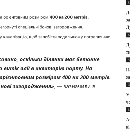
В
Д
ма орієнтовним розміром
400 на 200 метрів
.
з
Л
згорнуті спеціальні бонові загородження.
К
у каналізацію, щоб запобігти подальшому потраплянню
Л
т
совано, оскільки ділянка має бетонне
Л
витік олії в акваторію порту. На
Н
орієнтовним розміром 400 на 200 метрів.
з
онові загородження»
,
— зазначили в
П
У
ч
В
А
к