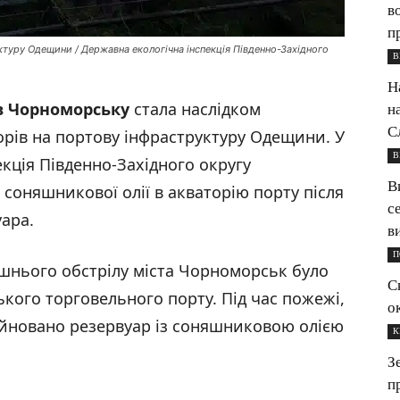
в
п
ктуру Одещини / Державна екологічна інспекція Південно-Західного
В
Н
в Чорноморську
стала наслідком
н
С
орів на портову інфраструктуру Одещини. У
В
екція Південно-Західного округу
В
соняшникової олії в акваторію порту після
с
ара.
в
П
шнього обстрілу міста Чорноморськ було
С
ого торговельного порту. Під час пожежі,
о
уйновано резервуар із соняшниковою олією
К
З
п