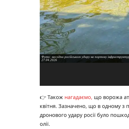
Фото: наслідки російського удару на портову інфраструктуру
27.04.2026
👉 Також
нагадаємо,
що ворожа ата
квітня. Зазначено, що в одному з 
дронового удару росії було пошк
олії.