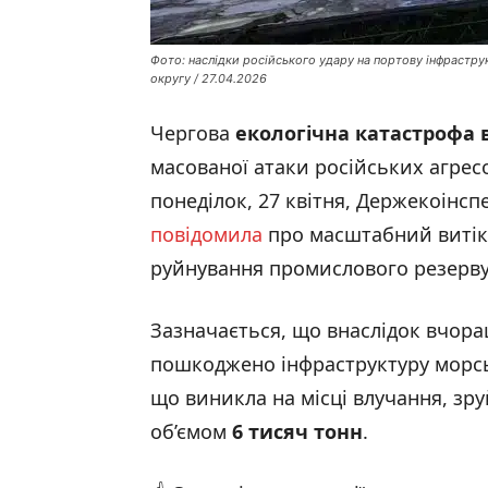
Фото: наслідки російського удару на портову інфрастру
округу / 27.04.2026
Чергова
екологічна катастрофа 
масованої атаки російських агрес
понеділок, 27 квітня, Держекоінсп
повідомила
про масштабний витік 
руйнування промислового резерву
Зазначається, що внаслідок вчора
пошкоджено інфраструктуру морськ
що виникла на місці влучання, зр
об’ємом
6 тисяч тонн
.