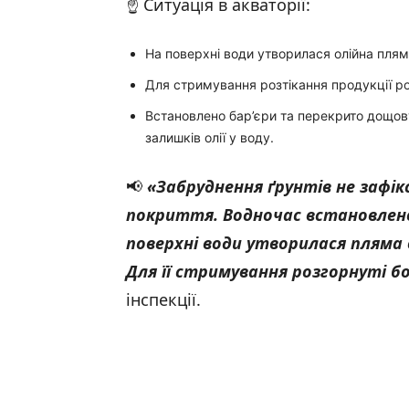
☝️ Ситуація в акваторії:
На поверхні води утворилася олійна пля
Для стримування розтікання продукції ро
Встановлено бар’єри та перекрито дощов
залишків олії у воду.
📢
«Забруднення ґрунтів не зафік
покриття. Водночас встановлено 
поверхні води утворилася пляма 
Для її стримування розгорнуті б
інспекції.