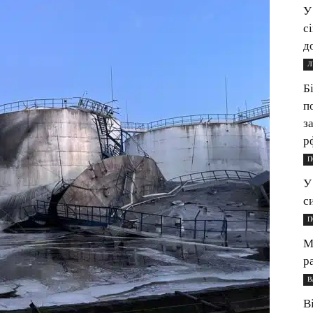
У
с
д
Л
Б
п
з
р
П
У
с
П
М
р
В
В