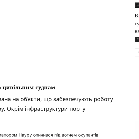
В
В
г
н
Л
а цивільним суднам
вана на об’єкти, що забезпечують роботу
у. Окрім інфраструктури порту
рапором Науру опинився під вогнем окупантів.