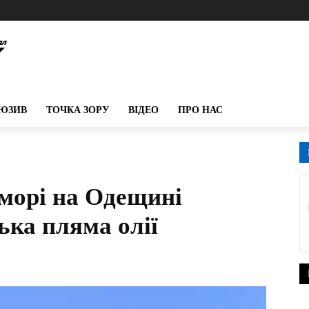
ЮЗИВ
ТОЧКА ЗОРУ
ВІДЕО
ПРО НАС
 морі на Одещині
ька пляма олії