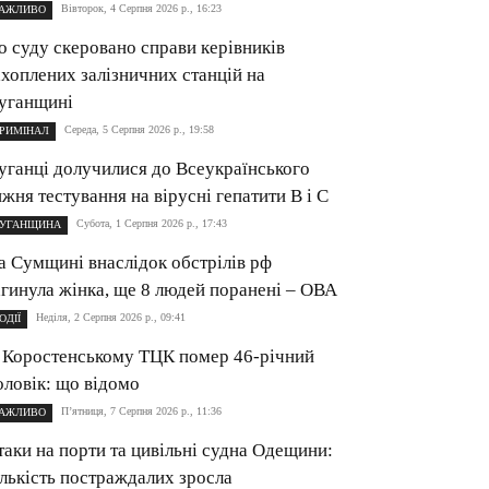
Вівторок, 4 Серпня 2026 р., 16:23
АЖЛИВО
о суду скеровано справи керівників
ахоплених залізничних станцій на
уганщині
Середа, 5 Серпня 2026 р., 19:58
РИМІНАЛ
уганці долучилися до Всеукраїнського
ижня тестування на вірусні гепатити B і C
Субота, 1 Серпня 2026 р., 17:43
УГАНЩИНА
а Сумщині внаслідок обстрілів рф
агинула жінка, ще 8 людей поранені – ОВА
Неділя, 2 Серпня 2026 р., 09:41
ОДІЇ
 Коростенському ТЦК помер 46-річний
оловік: що відомо
П’ятниця, 7 Серпня 2026 р., 11:36
АЖЛИВО
таки на порти та цивільні судна Одещини:
ількість постраждалих зросла