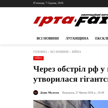
П’ятниця, 7 Серпня, 2026
ВСІ НОВИНИ
ЛУГАНЩИНА
ЕКСКЛ
ГОЛОВНА
ВСІ НОВИНИ
ВІЙНА
ВІЙНА
Через обстріл рф у
утворилася гігантс
Денис Молотов
Понеділок, 27 Квітня 2026 р., 16:49