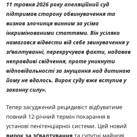
11 травня 2026 року апеляційний суд
підтримав сторону обвинувачення та
визнав злочинця винним за усіма
інкримінованими статтями. Він усіляко
намагався відвести від себе звинувачення у
зґвалтуванні, перекручував факти, надавав
неправдиві свідчення, проте уникнути
відповідальності за знущання над дитиною
йому не вдалось. Вирок суду вже вступив у
законну силу».
Тепер засуджений рецидивіст відбуватиме
повний 12-річний термін покарання в
установі пенітенціарної системи. Цей новий
вирок за зґвалтування
та супутні майнові