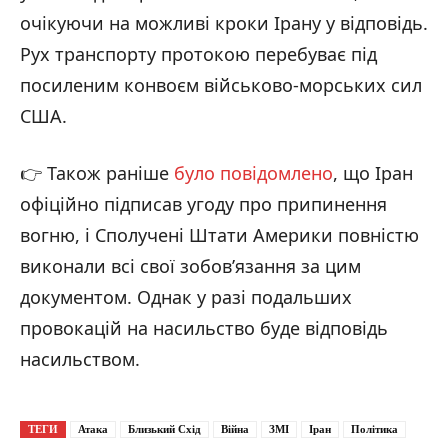
очікуючи на можливі кроки Ірану у відповідь.
Рух транспорту протокою перебуває під
посиленим конвоєм військово-морських сил
США.
👉 Також раніше
було повідомлено
, що Іран
офіційно підписав угоду про припинення
вогню, і Сполучені Штати Америки повністю
виконали всі свої зобов’язання за цим
документом. Однак у разі подальших
провокацій на насильство буде відповідь
насильством.
ТЕГИ
Атака
Близький Схід
Війна
ЗМІ
Іран
Політика