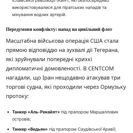
ісламської революції (КВІР), які безпосередньо
використовувалися для піратських нападів та
мінування водних артерій.
Передумови конфлікту: напад на цивільний флот
Масштабна військова операція США стала
прямою відповіддю на зухвалі дії Тегерана,
які зруйнували попередні крихкі
дипломатичні домовленості. В CENTCOM
нагадали, що Іран нещодавно атакував три
торгові судна, які проходили через Ормузьку
протоку:
Танкер «Аль-Рекайят»
під прапором Маршаллових
островів;
Танкер «Ведьян»
під прапором Саудівської Аравії;