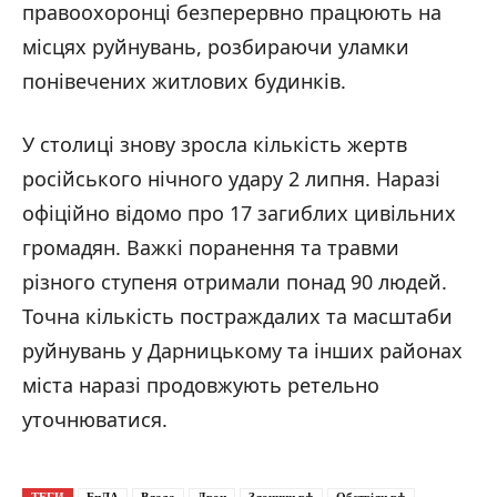
правоохоронці безперервно працюють на
місцях руйнувань, розбираючи уламки
понівечених житлових будинків.
У столиці знову зросла кількість жертв
російського нічного удару 2 липня. Наразі
офіційно відомо про 17 загиблих цивільних
громадян. Важкі поранення та травми
різного ступеня отримали понад 90 людей.
Точна кількість постраждалих та масштаби
руйнувань у Дарницькому та інших районах
міста наразі продовжують ретельно
уточнюватися.
ТЕГИ
БпЛА
Влада
Дрон
Злочини рф
Обстріли рф