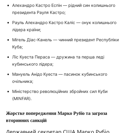
Алехандро Кастро Еспін — рідний син колишнього
президента Рауля Кастро;
Рауль Алехандро Кастро Каліс — онук колишнього
лідера країни;
Мігель Діас-Канель — чинний президент Республіки
Куба;
Ліс Куеста Пераса — дружина та перша леді
кубинського лідера;
Мануель Анідо Куеста — пасинок кубинського
очільника;
Міністерство революційних збройних сил Куби
(MINFAR).
Жорстке попередження Марко Рубіо та загроза
вторинних санкцій
Державний секретар США Марко Рубіо