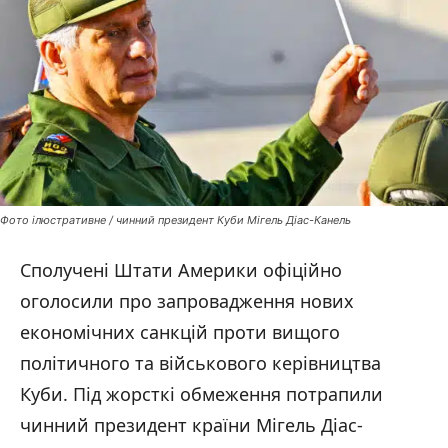
Фото ілюстративне / чинний президент Куби Мігель Діас-Канель
Сполучені Штати Америки офіційно
оголосили про запровадження нових
економічних санкцій проти вищого
політичного та військового керівництва
Куби. Під жорсткі обмеження потрапили
чинний президент країни Мігель Діас-